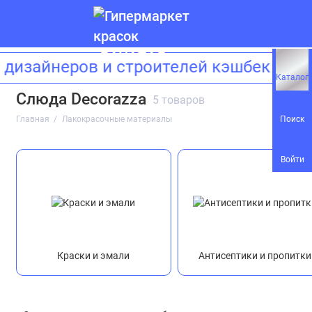
я дизайнеров и строителей кэшбек 1
Краски и эмали
Каталог
Слюда Decorazza
5 товаров
Антисептики и пропитки
Поиск
Главная
Лакокрасочные материалы
Аэрозоли
Войти
Грунтовки
Очистители и растворители
Штукатурки
Краски и эмали
Антисептики и пропитки
Шпатлевки и затирки
Лаки