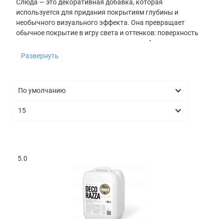
Слюда — это декоративная добавка, которая
Масла, воски и морилки
используется для придания покрытиям глубины и
необычного визуального эффекта. Она превращает
Колоранты
обычное покрытие в игру света и оттенков: поверхность
начинает переливаться, а интерьер приобретает
индивидуальность. Именно поэтому слюда Decorazza
Показать все
Развернуть
Mica востребована у дизайнеров и мастеров, которые
стремятся к выразительным результатам.
5.0