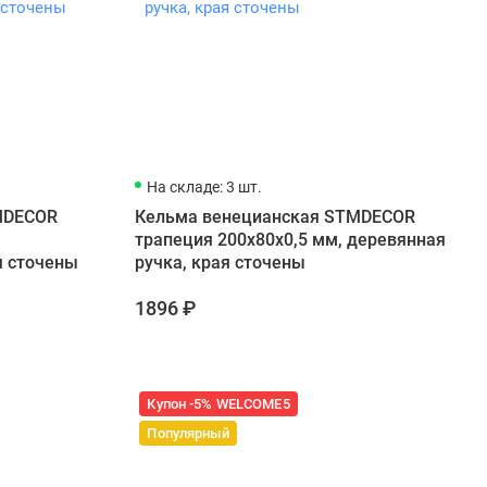
На складе: 3 шт.
MDECOR
Кельма венецианская STMDECOR
трапеция 200x80x0,5 мм, деревянная
я сточены
ручка, края сточены
1896 ₽
Купон -5% WELCOME5
Популярный