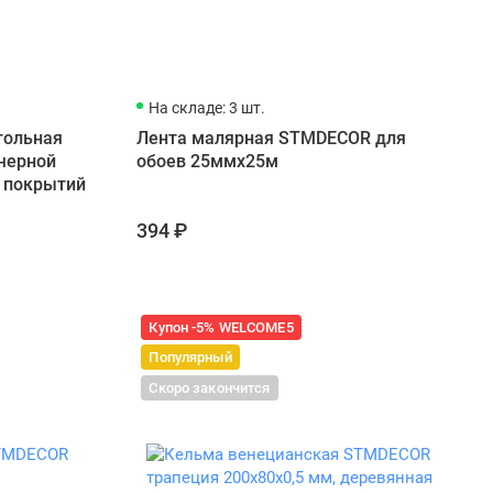
На складе: 3 шт.
гольная
Лента малярная STMDECOR для
 черной
обоев 25ммx25м
х покрытий
394 ₽
Купон -5% WELCOME5
Популярный
Скоро закончится