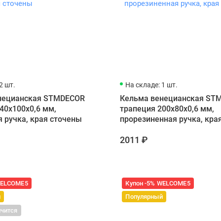
2 шт.
На складе: 1 шт.
нецианская STMDECOR
Кельма венецианская ST
40x100x0,6 мм,
трапеция 200x80x0,6 мм,
 ручка, края сточены
прорезиненная ручка, кра
2011 ₽
WELCOME5
Купон -5% WELCOME5
й
Популярный
нчится