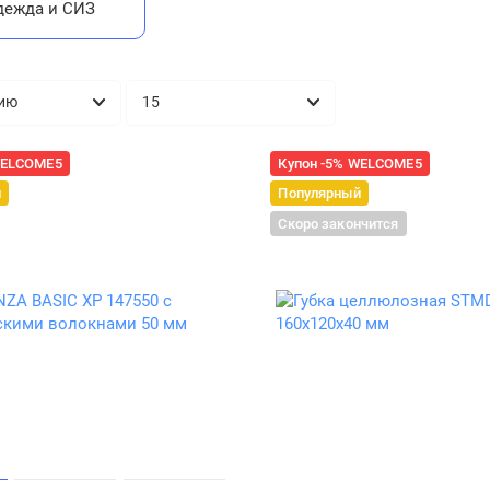
дежда и СИЗ
WELCOME5
Купон -5% WELCOME5
й
Популярный
Скоро закончится