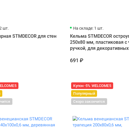
2 шт.
На складе: 1 шт.
ярная STMDECOR для стен
Кельма STMDECOR остроу
250x80 мм, пластиковая с
ручкой, для декоративны
691 ₽
WELCOME5
Купон -5% WELCOME5
й
Популярный
нчится
Скоро закончится