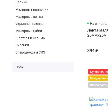
Валики
Малярные ванночки
Малярные ленты
На складе: 
Укрывная пленка
Лента мал
Малярные губки
25ммx25м
Шпателя и Кельмы
Скребки
394 ₽
Спецодежда и СИЗ
Обои
Купон -5% 
Популярны
Скоро зако