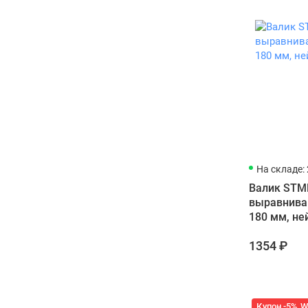
На складе: 
Валик STM
выравнива
180 мм, не
1354 ₽
Купон -5% 