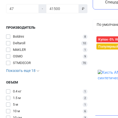
Спецо
-
₽
ПРОИЗВОДИТЕЛЬ
Boldrini
8
Купон -5% 
Deltaroll
10
Популярны
MAKLER
1
OSMO
9
STMDECOR
70
Показать еще 18
ОБЪЕМ
0.4 кг
1
1.5 м
2
5 м
1
10 м
6
10 см
3