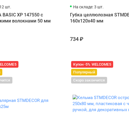
12 шт.
На складе: 3 шт.
 BASIC XP 147550 с
Губка целлюлозная STMD
скими волокнами 50 мм
160x120x40 мм
734 ₽
WELCOME5
Купон -5% WELCOME5
й
Популярный
нчится
Скоро закончится