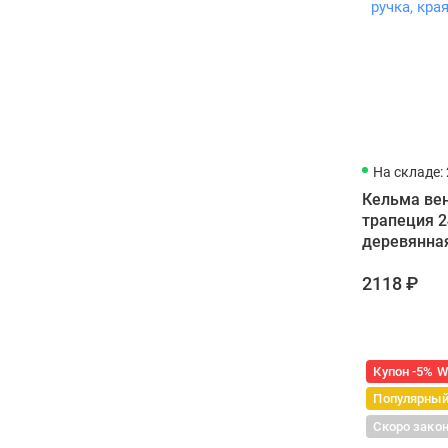
На складе: 
Кельма ве
трапеция 2
деревянная
2118 ₽
Купон -5% 
Популярны
Скоро зако