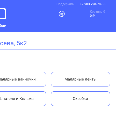
Поддержка
+7 903 798-78-96
Корзина
0
0 ₽
бои
Щусева, 5к2
алярные ванночки
Малярные ленты
Шпателя и Кельмы
Скребки