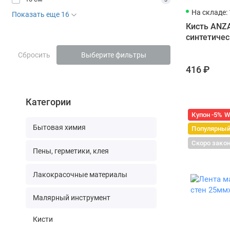
На складе: 
Показать еще 16
Кисть ANZA
синтетиче
Сбросить
Выберите фильтры
416 ₽
Категории
Купон -5% 
Бытовая химия
Популярны
Скоро зако
Пены, герметики, клея
Лакокрасочные материалы
Малярный инструмент
Кисти