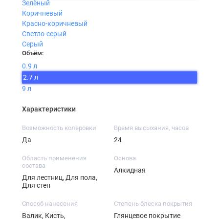
Зелёный
Коричневый
Красно-коричневый
Светло-серый
Серый
Объём:
0.9 л
2.7 л
9 л
Характеристики
Возможность колеровки
Время высыхания, часов
Да
24
Область применения
Основа
состава
Алкидная
Для лестниц, Для пола,
Для стен
Способ нанесения
Степень блеска покрытия
Валик, Кисть,
Глянцевое покрытие