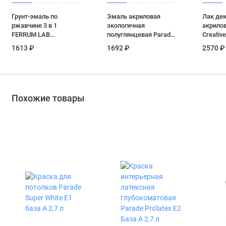
Грунт-эмаль по
Эмаль акриловая
Лак де
ржавчине 3 в 1
экологичная
акрило
FERRUM LAB
полуглянцевая Parade
Creative
полуматовая база С
А6 Окна и Двери База
полума
1613 ₽
1692 ₽
2570 ₽
0.65 л
А 0,9 л
бесцвет
Похожие товары