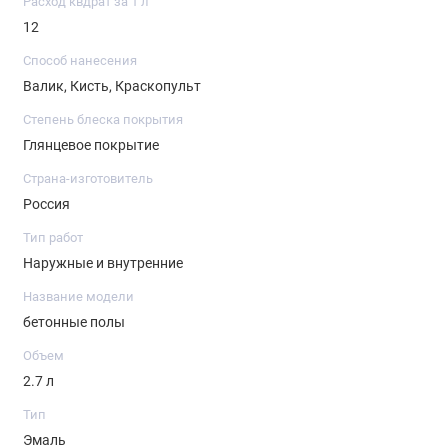
Расход квдрат за 1 л
12
Способ нанесения
Валик, Кисть, Краскопульт
Степень блеска покрытия
Глянцевое покрытие
Страна-изготовитель
Россия
Тип работ
Наружные и внутренние
Название модели
бетонные полы
Объем
2.7 л
Тип
Эмаль