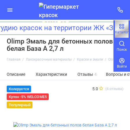
ию красок на территории ЖК «Зиларт
Каталог
Olimp Эмаль для бетонных полов
белая База А 2,7 л
Поиск
Главная
Лакокрасочные материалы
Краски и эмали
Olimp Эмаль 
Войти
Описание
Характеристики
Отзывы
4
Вопросы и о
5.0
(4 отзыва)
Колеруется
Купон -5% WELCOME5
Популярный