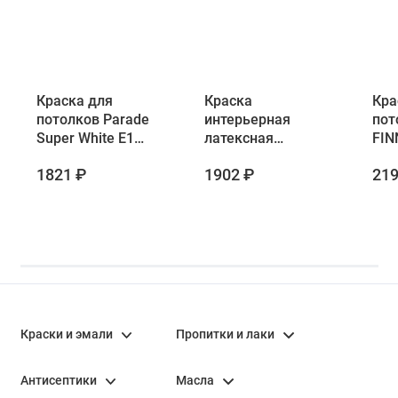
Краска для
Краска
Кра
потолков Parade
интерьерная
пот
Super White E1
латексная
FIN
база А 2,7 л
глубокоматовая
EXP
1821 ₽
1902 ₽
219
Parade Pro'latex Е2
MUL
База А 2,7 л
глу
баз
Краски и эмали
Пропитки и лаки
Антисептики
Масла