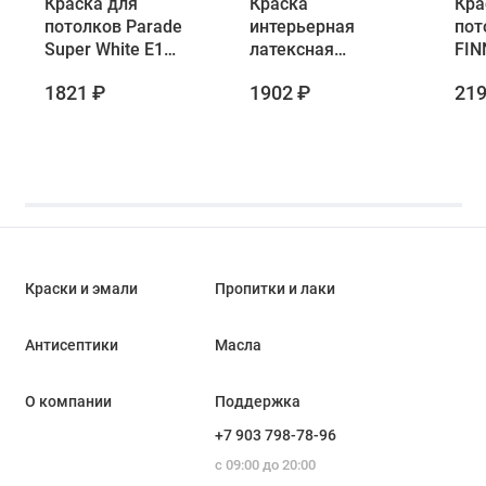
Краска для
Краска
Кра
потолков Parade
интерьерная
пот
Super White E1
латексная
FIN
база А 2,7 л
глубокоматовая
EXP
1821 ₽
1902 ₽
219
Parade Pro'latex Е2
MUL
База А 2,7 л
глу
баз
Краски и эмали
Пропитки и лаки
Антисептики
Масла
О компании
Поддержка
+7 903 798-78-96
с 09:00 до 20:00