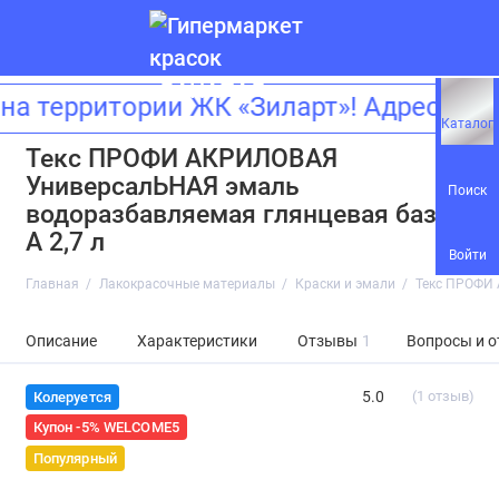
а территории ЖК «Зиларт»! Адрес: г
Каталог
Текс ПРОФИ АКРИЛОВАЯ
УниверсалЬНАЯ эмаль
Поиск
водоразбавляемая глянцевая база
A 2,7 л
Войти
Главная
Лакокрасочные материалы
Краски и эмали
Текс ПРОФИ 
Описание
Характеристики
Отзывы
1
Вопросы и о
5.0
(1 отзыв)
Колеруется
Купон -5% WELCOME5
Популярный