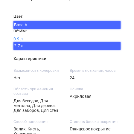
Цвет:
База А
Объём:
0.9 л
2.7 л
Характеристики
Возможность колеровки
Время высыхания, часов
Нет
24
Область применения
Основа
состава
Акриловая
Для беседок, Для
металла, Для дерева,
Для заборов, Для стен
Способ нанесения
Степень блеска покрытия
Валик, Кисть,
Глянцевое покрытие
Краскопульт