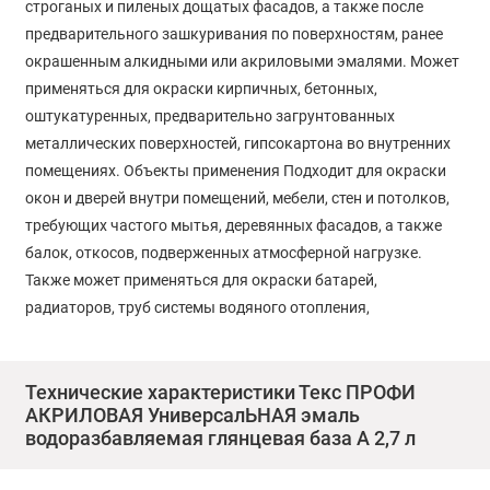
строганых и пиленых дощатых фасадов, а также после
предварительного зашкуривания по поверхностям, ранее
окрашенным алкидными или акриловыми эмалями. Может
применяться для окраски кирпичных, бетонных,
оштукатуренных, предварительно загрунтованных
металлических поверхностей, гипсокартона во внутренних
помещениях. Объекты применения Подходит для окраски
окон и дверей внутри помещений, мебели, стен и потолков,
требующих частого мытья, деревянных фасадов, а также
балок, откосов, подверженных атмосферной нагрузке.
Также может применяться для окраски батарей,
радиаторов, труб системы водяного отопления,
эксплуатируемых при температуре до 75°С, может
наноситься на теплые радиаторы (до 45 °С) Рекомендована
для окраски в детских дошкольных, учебных, а также в
Технические характеристики Текс ПРОФИ
АКРИЛОВАЯ УниверсалЬНАЯ эмаль
лечебно-профилактических учреждениях.
водоразбавляемая глянцевая база A 2,7 л
Условия при окраске