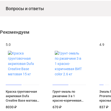
Вопросы и ответы
Рекомендуем
5.0
4.9
Краска грунтовочная
Грунт-эмаль по
Эмаль 
акриловая Dufa
ржавчине 3 в 1
Proremo
Creative Base матовая
красно-коричневая
красный
15 кг
ВИТ color 2.6 кг
кг
8030 ₽
670 ₽
837 ₽