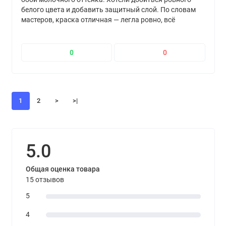
белого цвета и добавить защитный слой. По словам
мастеров, краска отличная — легла ровно, всё
перекрыла с первого слоя. Результат получился
именно таким, как задумывали.
0
0
1
2
>
>|
5.0
Общая оценка товара
15 отзывов
5
4