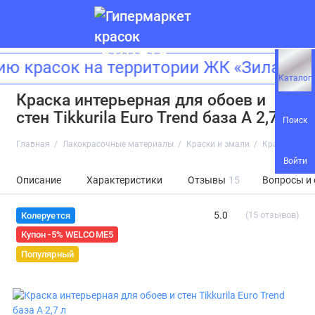
расок на территории ЖК «Зиларт»! А
Каталог
Краска интерьерная для обоев и
стен Tikkurila Euro Trend база A 2,7 л
Поиск
Главная
Лакокрасочные материалы
Краски и эмали
Краска интерь
Войти
Описание
Характеристики
Отзывы
15
Вопросы и
5.0
(15 отзывов)
Колеруется
Купон -5% WELCOME5
Популярный