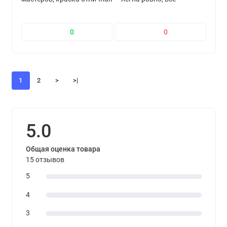
перекрыла с первого слоя. Результат получился
именно таким, как задумывали.
0
0
1
2
>
>|
5.0
Общая оценка товара
15 отзывов
5
4
3