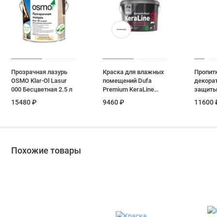
Прозрачная лазурь
Краска для влажных
Пропит
OSMO Klar-Ol Lasur
помещений Dufa
декора
000 Бесцветная 2.5 л
Premium KeraLine
защиты
Keramik Paint 20
Pinotex 
15480 ₽
9460 ₽
11600 
полуматовая
в 1 пал
прозрачная База 3 9 л
Похожие товары