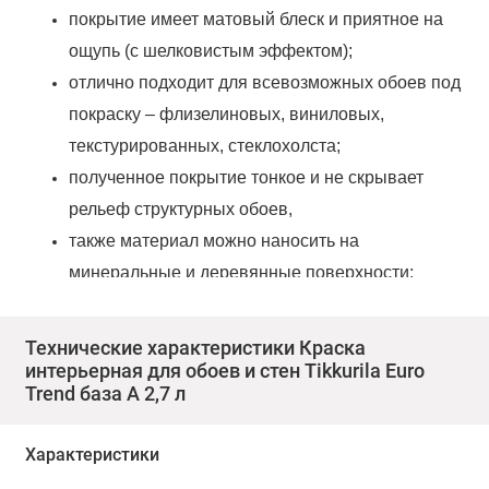
покрытие имеет матовый блеск и приятное на
ощупь (с шелковистым эффектом);
отлично подходит для всевозможных обоев под
покраску – флизелиновых, виниловых,
текстурированных, стеклохолста;
полученное покрытие тонкое и не скрывает
рельеф структурных обоев,
также материал можно наносить на
минеральные и деревянные поверхности;
просто и удобно работать – легко наносится и
обладает высокой укрывистостью;
Технические характеристики Краска
подходит для отделки коридоров, прихожих,
интерьерная для обоев и стен Tikkurila Euro
Trend база A 2,7 л
холлов – помещений с высокой проходимостью;
влагостойкая;
Характеристики
покрытие устойчиво к влажной уборке с