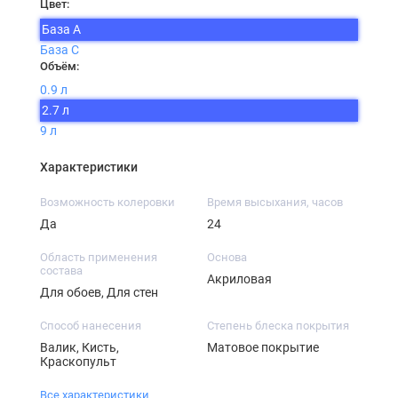
Цвет:
База А
База С
Объём:
0.9 л
2.7 л
9 л
Характеристики
Возможность колеровки
Время высыхания, часов
Да
24
Область применения
Основа
состава
Акриловая
Для обоев, Для стен
Способ нанесения
Степень блеска покрытия
Валик, Кисть,
Матовое покрытие
Краскопульт
Все характеристики