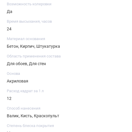
применением моющих средств;
Возможность колеровки
обладает 1-м классом стойкости к истиранию;
Да
краска почти не имеет запаха, безопасна;
Время высыхания, часов
компьютерная колеровка баз белой А и
24
бесцветной С в десятки тысяч оттенков. База А
Материал основания
для тонирования в светлые, пастельные цвета,
Бетон, Кирпич, Штукатурка
а база С – в яркие, насыщенные. Первая может
Область применения состава
использоваться самостоятельно, вторая –
Для обоев, Для стен
только после колеровки;
Основа
первый слой готов к нанесению второго через 2
Акриловая
часа, а за 4 недели покрытие достигает
Расход квдрат за 1 л
окончательной прочности и готово к обычной
12
эксплуатации и мытью. Выдерживает более
Способ нанесения
10000 проходов щеткой;
Валик, Кисть, Краскопульт
краска на водной основе, и при необходимости
Степень блеска покрытия
ее можно разбавить водой до 5% от общего