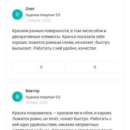
заводских емкостей в одной большой во избежание
Олег
О
разнотона. Рекомендуемое количество слоев краски
Оценка покупки 5.0
19 Июля, 2025
для создания качественного покрытия – 2.
Красили разные поверхности, в том числе обои и
Обязательно выдерживайте 2 ч для высыхания
декоративные элементы. Краска показала себя
первого слоя перед нанесением следующего. После
хорошо: ложится ровным слоем, не капает, быстро
работ остатки краски можно смыть проточной водой
высыхает. Работать с ней удобно, качество
соответствует стоимости
только при условии, если материал еще не засох.
0
0
Виктор
В
Оценка покупки 5.0
24 Мая, 2025
Краска понравилась — красили ею и обои, и карниз.
Ложится ровно, не течет, сохнет быстро. Работать с
ней одно удовольствие, никаких неприятных