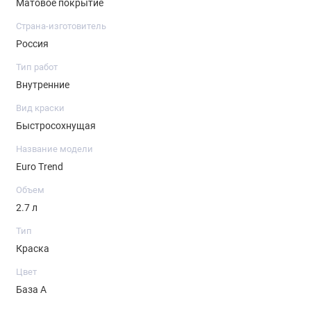
Матовое покрытие
объема при работе кистью/валиком и до 10%
Страна-изготовитель
при распылении пульверизатором;
Россия
краска пожаро- и взрывобезопасна, не имеет
Тип работ
неприятного запаха.
Внутренние
Как наносить Euro Trend?
Вид краски
Быстросохнущая
Требования к стенам, окраска которых планируется,
Название модели
стандартные. Основание должно быть
Euro Trend
предварительно выровнено, высушено, не иметь
Объем
следов обойного клея, жирных пятен и всего того, что
2.7 л
может помешать хорошему сцеплению краски с
Тип
поверхностью и равномерному её нанесению.
Краска
Влажность и температура в помещении также
Цвет
должна быть в пределах нормы – <80% и >+5 по
База А
Цельсию.