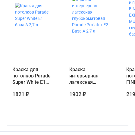
Краска для
Краска
Кра
потолков Parade
интерьерная
пот
Super White E1
латексная
FIN
база А 2,7 л
глубокоматовая
EXP
1821 ₽
1902 ₽
219
Parade Pro'latex Е2
MUL
База А 2,7 л
глу
баз