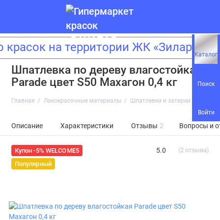
расок на территории ЖК «Зиларт»! А
Каталог
Шпатлевка по дереву влагостойкая
Parade цвет S50 Махагон 0,4 кг
Поиск
Главная
Лакокрасочные материалы
Шпатлевки и затирки
Шпатле
Войти
Описание
Характеристики
Отзывы
2
Вопросы и о
5.0
(2 отзыва)
Купон -5% WELCOME5
Популярный