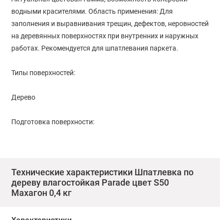
водными красителями. Область применения: Для
заполнения и выравнивания трещин, дефектов, неровностей
на деревянных поверхностях при внутренних и наружных
работах. Рекомендуется для шпатлевания паркета.
Типы поверхностей:
Дерево
Подготовка поверхности:
Обрабатываемая поверхность должна быть прочной, сухой
и чистой. Отслаивающиеся и непрочно держащиеся слои
необходимо удалить. Металлическим шпателем на сухую и
Технические характеристики Шпатлевка по
дереву влагостойкая Parade цвет S50
чистую древесину слоем не более 1 мм. В случае дефектов
Махагон 0,4 кг
более 1 мм наносить в несколько слоев с промежуточной
сушкой не менее 4 часов. Второй слой наносить только