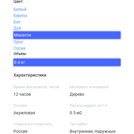
Цвет:
Белый
Береза
Бук
Дуб
Махагон
Орех
Сосна
Объём:
0.4 кг
Характеристики
Время высыхания, часов
Материал основания
12 часов
Дерево
Основа
Расход квдрат за 1 л
Акриловая
0.5 м2
Страна-изготовитель
Тип работ
Россия
Внутренние, Наружные