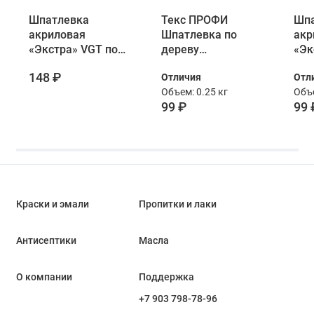
Шпатлевка
Текс ПРОФИ
Шпа
акриловая
Шпатлевка по
акр
«Экстра» VGT по
дереву
«Эк
дереву махагон
Универсальная
дер
148 ₽
Отличия
Отл
0,4 кг
акриловая
мах
Объем: 0.25 кг
Объе
махагон 0,25 кг
99 ₽
99 
Краски и эмали
Пропитки и лаки
Антисептики
Масла
О компании
Поддержка
+7 903 798-78-96