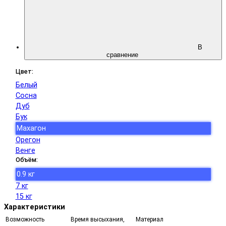
В
сравнение
Цвет:
Белый
Соснa
Дуб
Бук
Махагон
Орегон
Венге
Объём:
0.9 кг
7 кг
15 кг
Характеристики
Возможность
Время высыхания,
Материал