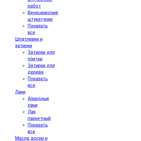
работ
Венецианские
штукатурки
Показать
все
Шпатлевки и
затирки
Затирки для
плитки
Затирки для
дерева
Показать
все
Лаки
Алкидные
лаки
Лак
паркетный
Показать
все
Масла, воски и