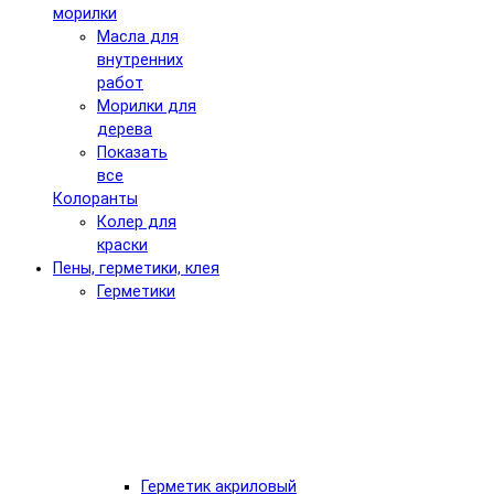
морилки
Масла для
внутренних
работ
Морилки для
дерева
Показать
все
Колоранты
Колер для
краски
Пены, герметики, клея
Герметики
Герметик акриловый