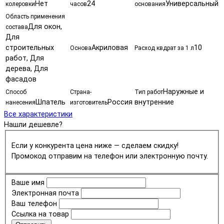
Нет
24
Универсальный
колеровки
часов
основания
Область применения
Для окон,
состава
Для
строительных
Акриловая
10
Основа
Расход квдрат за 1 л
работ, Для
дерева, Для
фасадов
Наружные и
Способ
Страна-
Тип работ
Шпатель
Россия
внутренние
нанесения
изготовитель
Все характеристики
Нашли дешевле?
Если у конкурента цена ниже — сделаем скидку!
Промокод отправим на телефон или электронную почту.
Ваше имя
Электронная почта
Ваш телефон
Ссылка на товар