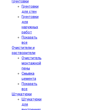
Грунтовки
Грунтовки
для стен
Грунтовки
для
наружных
работ
Показать
все
Очистители и
растворители
Очиститель
монтажной
пены
Смывка
цемента
Показать
все
Штукатурки
Штукатурки
для
внутренних