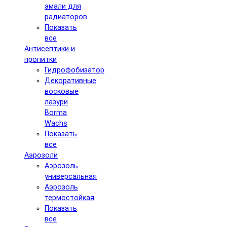
эмали для
радиаторов
Показать
все
Антисептики и
пропитки
Гидрофобизатор
Декоративные
восковые
лазури
Borma
Wachs
Показать
все
Аэрозоли
Аэрозоль
универсальная
Аэрозоль
термостойкая
Показать
все