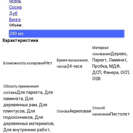
Ясень
Сосна
Дуб
Венге
Объём:
280 мл
Характеристики
Материал
Дерево,
основания
Паркет, Ламинат,
Время высыхания,
Нет
Возможность колеровки
24 часа
Пробка, МДФ,
часов
ДСП, Фанера, ОСП,
OSB
Область применения
Для паркета, Для
состава
ламината, Для
деревянных рам, Для
Способ
плинтусов, Для
Акриловая
Основа
Пистолет
нанесения
подоконников, Для
деревянных материалов,
Для внутренних работ,