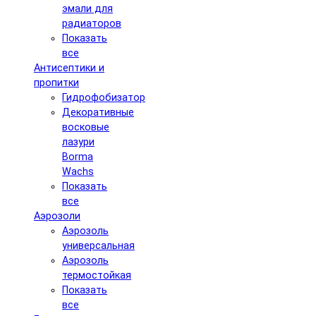
эмали для
радиаторов
Показать
все
Антисептики и
пропитки
Гидрофобизатор
Декоративные
восковые
лазури
Borma
Wachs
Показать
все
Аэрозоли
Аэрозоль
универсальная
Аэрозоль
термостойкая
Показать
все