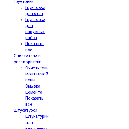
Грунтовки
Грунтовки
для стен
Грунтовки
для
наружных
работ
Показать
все
Очистители и
растворители
Очиститель
монтажной
пены
Смывка
цемента
Показать
все
Штукатурки
Штукатурки
для
внутренних