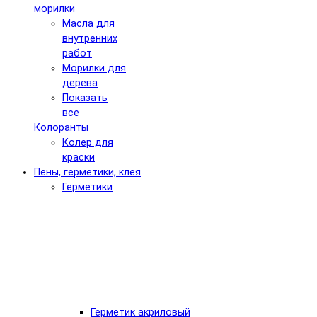
морилки
Масла для
внутренних
работ
Морилки для
дерева
Показать
все
Колоранты
Колер для
краски
Пены, герметики, клея
Герметики
Герметик акриловый