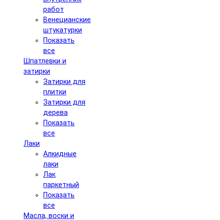
работ
Венецианские
штукатурки
Показать
все
Шпатлевки и
затирки
Затирки для
плитки
Затирки для
дерева
Показать
все
Лаки
Алкидные
лаки
Лак
паркетный
Показать
все
Масла, воски и