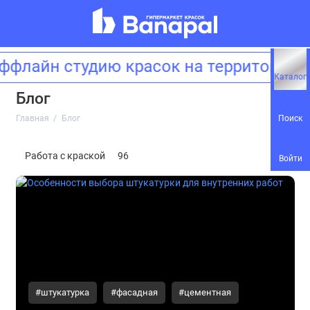
ффлайн студию красок на территори
Каталог
Блог
Поиск
Главная
Блог
Работа с краской
96
Войти
#штукатурка
#фасадная
#цементная