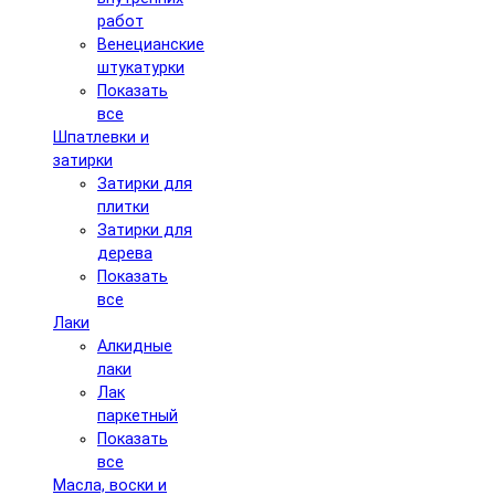
работ
Венецианские
штукатурки
Показать
все
Шпатлевки и
затирки
Затирки для
плитки
Затирки для
дерева
Показать
все
Лаки
Алкидные
лаки
Лак
паркетный
Показать
все
Масла, воски и