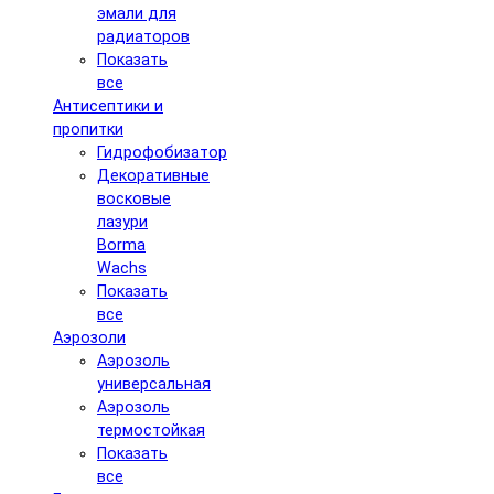
эмали для
радиаторов
Показать
все
Антисептики и
пропитки
Гидрофобизатор
Декоративные
восковые
лазури
Borma
Wachs
Показать
все
Аэрозоли
Аэрозоль
универсальная
Аэрозоль
термостойкая
Показать
все