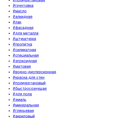
#полиуретановая
#грунтовка
#масло
#алкидная
#лак
#фасадная
#для металла
#штукатурка
#пропитка
#силикатная
#специальная
#эпоксидная
#матовая
#водно-дисперсионная
#краска для стен
#полиуретановый
#быстросохнущая
#для пола
#эмаль
#минеральная
#глянцевая
#акриловый