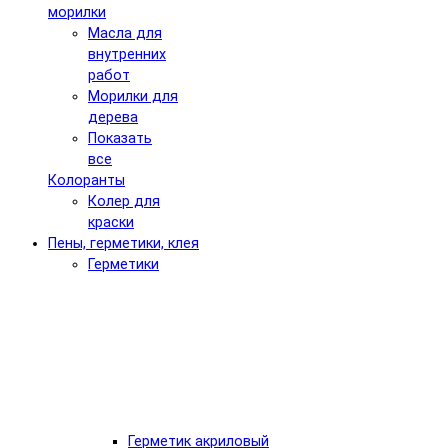
морилки
Масла для
внутренних
работ
Морилки для
дерева
Показать
все
Колоранты
Колер для
краски
Пены, герметики, клея
Герметики
Герметик акриловый