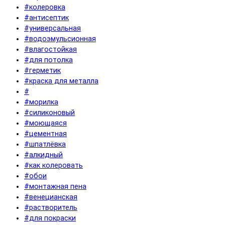
#колеровка
#антисептик
#универсальная
#водоэмульсионная
#влагостойкая
#для потолка
#герметик
#краска для металла
#
#морилка
#силиконовый
#моющаяся
#цементная
#шпатлёвка
#алкидный
#как колеровать
#обои
#монтажная пена
#венецианская
#растворитель
#для покраски