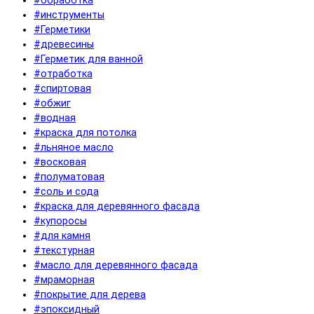
#обработка
#инструменты
#Герметики
#древесины
#Герметик для ванной
#отработка
#спиртовая
#обжиг
#водная
#краска для потолка
#льняное масло
#восковая
#полуматовая
#соль и сода
#краска для деревянного фасада
#купоросы
#для камня
#текстурная
#масло для деревянного фасада
#мраморная
#покрытие для дерева
#эпоксидный