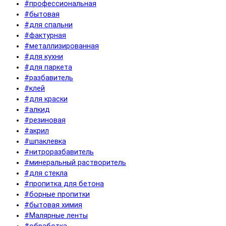
#профессиональная
#бытовая
#для спальни
#фактурная
#металлизированная
#для кухни
#для паркета
#разбавитель
#клей
#для краски
#алкид
#резиновая
#акрил
#шпаклевка
#нитроразбавитель
#минеральный растворитель
#для стекла
#пропитка для бетона
#борные пропитки
#бытовая химия
#Малярные ленты