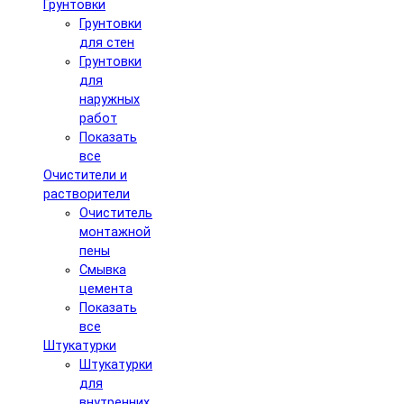
Грунтовки
Грунтовки
для стен
Грунтовки
для
наружных
работ
Показать
все
Очистители и
растворители
Очиститель
монтажной
пены
Смывка
цемента
Показать
все
Штукатурки
Штукатурки
для
внутренних