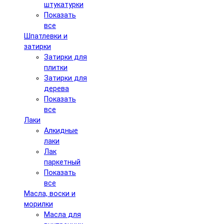
штукатурки
Показать
все
Шпатлевки и
затирки
Затирки для
плитки
Затирки для
дерева
Показать
все
Лаки
Алкидные
лаки
Лак
паркетный
Показать
все
Масла, воски и
морилки
Масла для