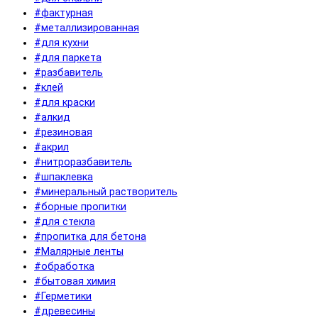
#фактурная
#металлизированная
#для кухни
#для паркета
#разбавитель
#клей
#для краски
#алкид
#резиновая
#акрил
#нитроразбавитель
#шпаклевка
#минеральный растворитель
#борные пропитки
#для стекла
#пропитка для бетона
#Малярные ленты
#обработка
#бытовая химия
#Герметики
#древесины