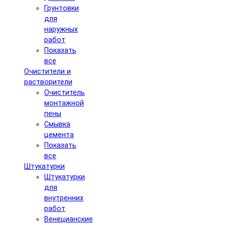
Грунтовки
для
наружных
работ
Показать
все
Очистители и
растворители
Очиститель
монтажной
пены
Смывка
цемента
Показать
все
Штукатурки
Штукатурки
для
внутренних
работ
Венецианские