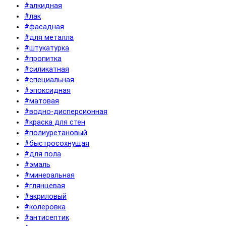
#алкидная
#лак
#фасадная
#для металла
#штукатурка
#пропитка
#силикатная
#специальная
#эпоксидная
#матовая
#водно-дисперсионная
#краска для стен
#полиуретановый
#быстросохнущая
#для пола
#эмаль
#минеральная
#глянцевая
#акриловый
#колеровка
#антисептик