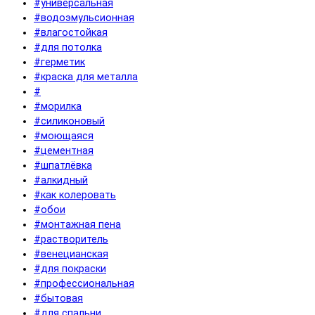
#универсальная
#водоэмульсионная
#влагостойкая
#для потолка
#герметик
#краска для металла
#
#морилка
#силиконовый
#моющаяся
#цементная
#шпатлёвка
#алкидный
#как колеровать
#обои
#монтажная пена
#растворитель
#венецианская
#для покраски
#профессиональная
#бытовая
#для спальни