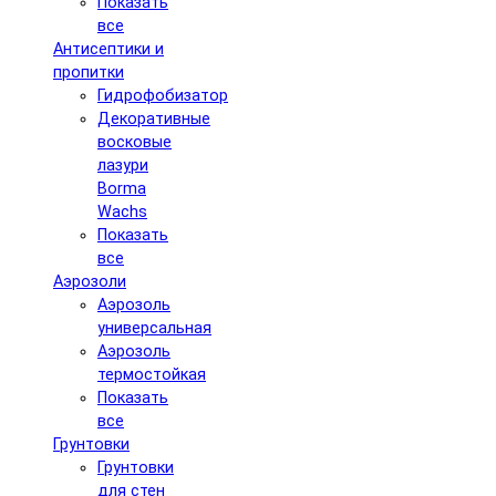
Показать
все
Антисептики и
пропитки
Гидрофобизатор
Декоративные
восковые
лазури
Borma
Wachs
Показать
все
Аэрозоли
Аэрозоль
универсальная
Аэрозоль
термостойкая
Показать
все
Грунтовки
Грунтовки
для стен