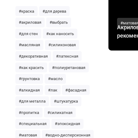
#краска
#для дерева
#акриловая
#выбрать
#матова
Акрилов
#для стен
#как наносить
рекоме
#масляная
#силиконовая
#декоративная
#латексная
#как красить
#полиуретановая
#грунтовка
#масло
#алкидная
#лак
#фасадная
#для металла
#штукатурка
#пропитка
#силикатная
#специальная
#эпоксидная
#матовая
#водно-дисперсионная