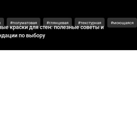
я
#полуматовая
#глянцевая
#текстурная
#моющаяся
ые краски для стен: полезные советы и
ндации по выбору