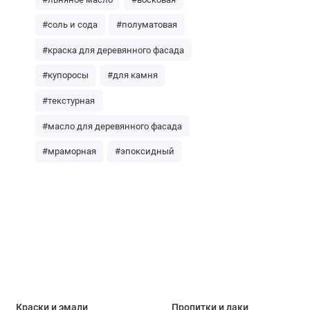
#соль и сода
#полуматовая
#краска для деревянного фасада
#купоросы
#для камня
#текстурная
#масло для деревянного фасада
#мраморная
#эпоксидный
Краски и эмали
Пропитки и лаки