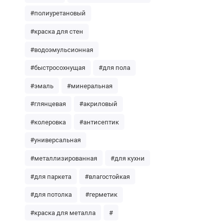
#полиуретановый
#краска для стен
#водоэмульсионная
#быстросохнущая
#для пола
#эмаль
#минеральная
#глянцевая
#акриловый
#колеровка
#антисептик
#универсальная
#металлизированная
#для кухни
#для паркета
#влагостойкая
#для потолка
#герметик
#краска для металла
#