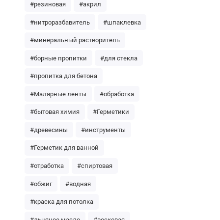
#резиновая
#акрил
#нитроразбавитель
#шпаклевка
#минеральный растворитель
#борные пропитки
#для стекла
#пропитка для бетона
#Малярные ленты
#обработка
#бытовая химия
#Герметики
#древесины
#инструменты
#Герметик для ванной
#отработка
#спиртовая
#обжиг
#водная
#краска для потолка
#льняное масло
#восковая