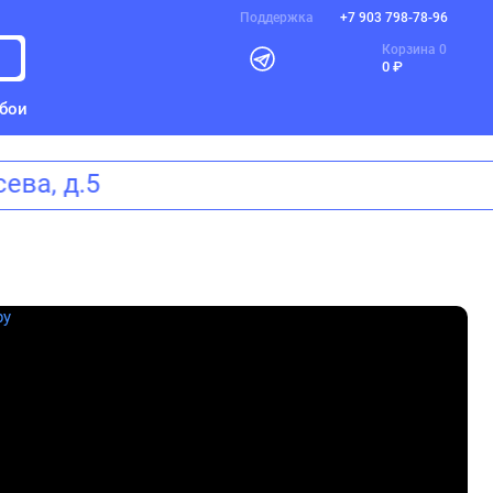
Поддержка
+7 903 798-78-96
Корзина
0
0 ₽
бои
а Щусева, д.5