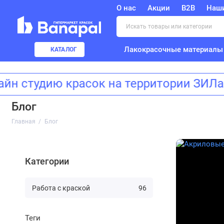
О нас
Акции
B2B
Наш
Лакокрасочные материалы
КАТАЛОГ
 студию красок на территории ЗИЛар
Блог
Главная
Блог
Категории
Работа с краской
96
Теги