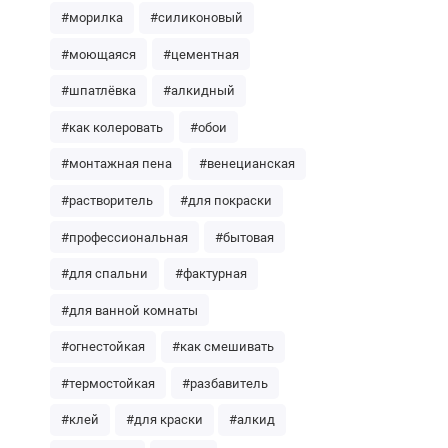
#морилка
#силиконовый
#моющаяся
#цементная
#шпатлёвка
#алкидный
#как колеровать
#обои
#монтажная пена
#венецианская
#растворитель
#для покраски
#профессиональная
#бытовая
#для спальни
#фактурная
#для ванной комнаты
#огнестойкая
#как смешивать
#термостойкая
#разбавитель
#клей
#для краски
#алкид