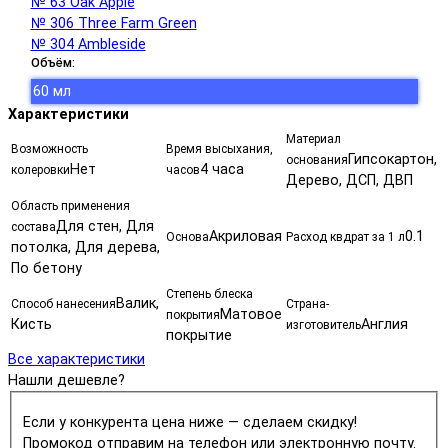
№ 63 Oak Apple
№ 306 Three Farm Green
№ 304 Ambleside
Объём:
60 мл
Характеристики
Материал
Возможность
Время высыхания,
Гипсокартон,
основания
Нет
4 часа
колеровки
часов
Дерево, ДСП, ДВП
Область применения
Для стен, Для
состава
Акриловая
0.1
Основа
Расход квдрат за 1 л
потолка, Для дерева,
По бетону
Степень блеска
Валик,
Способ нанесения
Страна-
Матовое
покрытия
Кисть
Англия
изготовитель
покрытие
Все характеристики
Нашли дешевле?
Если у конкурента цена ниже — сделаем скидку!
Промокод отправим на телефон или электронную почту.