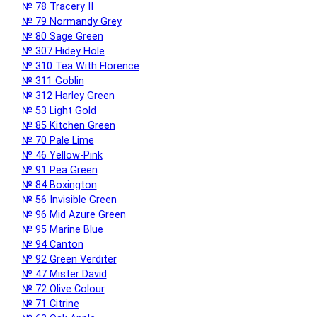
№ 78 Tracery II
№ 79 Normandy Grey
№ 80 Sage Green
№ 307 Hidey Hole
№ 310 Tea With Florence
№ 311 Goblin
№ 312 Harley Green
№ 53 Light Gold
№ 85 Kitchen Green
№ 70 Pale Lime
№ 46 Yellow-Pink
№ 91 Pea Green
№ 84 Boxington
№ 56 Invisible Green
№ 96 Mid Azure Green
№ 95 Marine Blue
№ 94 Canton
№ 92 Green Verditer
№ 47 Mister David
№ 72 Olive Colour
№ 71 Citrine