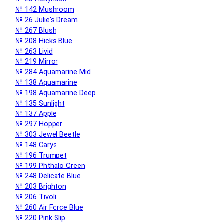
№ 142 Mushroom
№ 26 Julie's Dream
№ 267 Blush
№ 208 Hicks Blue
№ 263 Livid
№ 219 Mirror
№ 284 Aquamarine Mid
№ 138 Aquamarine
№ 198 Aquamarine Deep
№ 135 Sunlight
№ 137 Apple
№ 297 Hopper
№ 303 Jewel Beetle
№ 148 Carys
№ 196 Trumpet
№ 199 Phthalo Green
№ 248 Delicate Blue
№ 203 Brighton
№ 206 Tivoli
№ 260 Air Force Blue
№ 220 Pink Slip