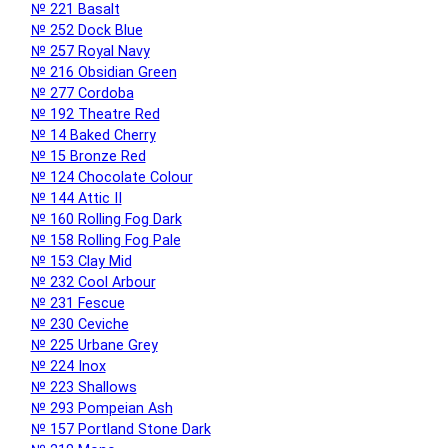
№ 221 Basalt
№ 252 Dock Blue
№ 257 Royal Navy
№ 216 Obsidian Green
№ 277 Cordoba
№ 192 Theatre Red
№ 14 Baked Cherry
№ 15 Bronze Red
№ 124 Chocolate Colour
№ 144 Attic II
№ 160 Rolling Fog Dark
№ 158 Rolling Fog Pale
№ 153 Clay Mid
№ 232 Cool Arbour
№ 231 Fescue
№ 230 Ceviche
№ 225 Urbane Grey
№ 224 Inox
№ 223 Shallows
№ 293 Pompeian Ash
№ 157 Portland Stone Dark