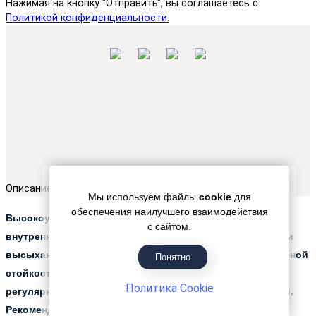
Нажимая на кнопку "Отправить", вы соглашаетесь с
Политикой конфиденциальности.
Описание
Мы используем файлы
cookie
для
обеспечения наилучшего взаимодействия
Высокоукрывистая чистая акриловая краска для
с сайтом.
внутренних работ. Сохнет с минимальным запахом и при
высыхании образуется твердая матовая пленка с отличной
Понятно
стойкостью к бытовому загрязнению. Противостоит
Политика Cookie
регулярному мытью без нарушения целостности пленки.
Рекомендуется для нанесения на стены в помещениях с