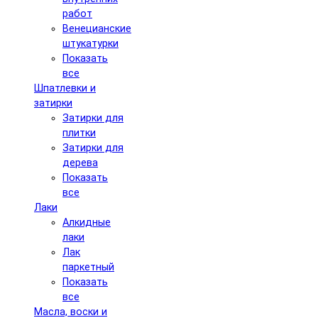
работ
Венецианские
штукатурки
Показать
все
Шпатлевки и
затирки
Затирки для
плитки
Затирки для
дерева
Показать
все
Лаки
Алкидные
лаки
Лак
паркетный
Показать
все
Масла, воски и