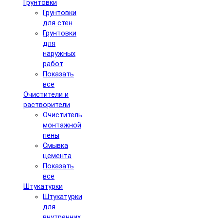
Грунтовки
Грунтовки
для стен
Грунтовки
для
наружных
работ
Показать
все
Очистители и
растворители
Очиститель
монтажной
пены
Смывка
цемента
Показать
все
Штукатурки
Штукатурки
для
внутренних