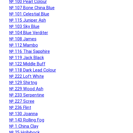
№ 100 Pearl Colour
№ 107 Bone China Blue
№ 101 Celestial Blue
№ 115 Juniper Ash
№ 103 Sky Blue
№ 104 Blue Verditer
№ 108 James
№ 112 Mambo
№ 116 Thai Sapphire
№ 119 Jack Black
№ 122 Middle Buff
№ 118 Dark Lead Colour
№ 222 Loft White
№ 129 Shirtng
№ 229 Wood Ash
№ 233 Serpentine
№ 227 Scree
№ 236 Flint
№ 130 Joanna
№ 143 Rolling Fog
№ 1 China Clay
№ 25 Hollyhock