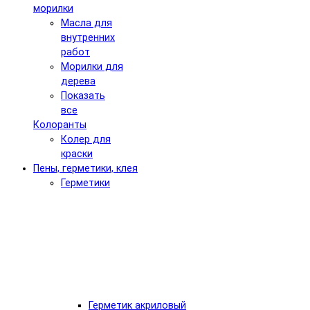
морилки
Масла для
внутренних
работ
Морилки для
дерева
Показать
все
Колоранты
Колер для
краски
Пены, герметики, клея
Герметики
Герметик акриловый