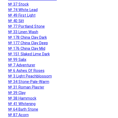
№ 37 Stock
№ 74 White Lead
№ 49 First Light
№ 40 Silt
№ 77 Portland Stone
№ 33 Linen Wash
№ 178 China Clay Dark
№ 177 China Clay Deep
№ 176 China Clay Mid
№ 151 Slaked Lime Dark
№ 99 Salix
№ 7 Adventurer
№ 6 Ashes Of Roses
№ 3 Light Peachblossom
№ 34 Stone-Pale-Warm
№ 31 Roman Plaster
№ 39 Clay
№ 38 Hammock
№ 41 Whitening
№ 64 Bath Stone
№ 87 Acorn