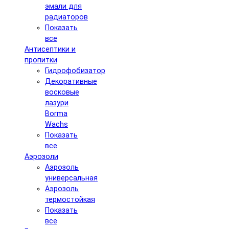
эмали для
радиаторов
Показать
все
Антисептики и
пропитки
Гидрофобизатор
Декоративные
восковые
лазури
Borma
Wachs
Показать
все
Аэрозоли
Аэрозоль
универсальная
Аэрозоль
термостойкая
Показать
все