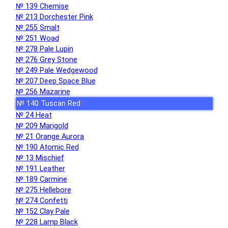
№ 139 Chemise
№ 213 Dorchester Pink
№ 255 Smalt
№ 251 Woad
№ 278 Pale Lupin
№ 276 Grey Stone
№ 249 Pale Wedgewood
№ 207 Deep Space Blue
№ 256 Mazarine
№ 140 Tuscan Red
№ 24 Heat
№ 209 Marigold
№ 21 Orange Aurora
№ 190 Atomic Red
№ 13 Mischief
№ 191 Leather
№ 189 Carmine
№ 275 Hellebore
№ 274 Confetti
№ 152 Clay Pale
№ 228 Lamp Black