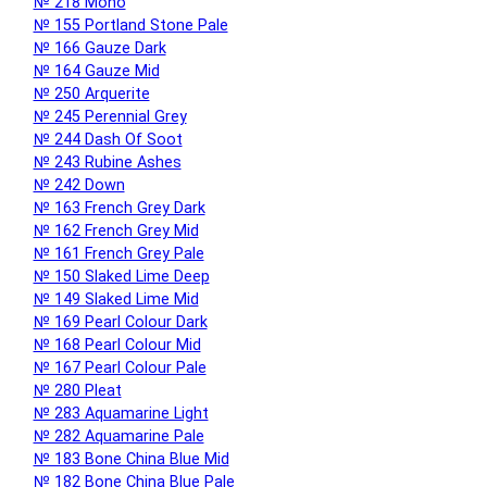
№ 218 Mono
№ 155 Portland Stone Pale
№ 166 Gauze Dark
№ 164 Gauze Mid
№ 250 Arquerite
№ 245 Perennial Grey
№ 244 Dash Of Soot
№ 243 Rubine Ashes
№ 242 Down
№ 163 French Grey Dark
№ 162 French Grey Mid
№ 161 French Grey Pale
№ 150 Slaked Lime Deep
№ 149 Slaked Lime Mid
№ 169 Pearl Colour Dark
№ 168 Pearl Colour Mid
№ 167 Pearl Colour Pale
№ 280 Pleat
№ 283 Aquamarine Light
№ 282 Aquamarine Pale
№ 183 Bone China Blue Mid
№ 182 Bone China Blue Pale