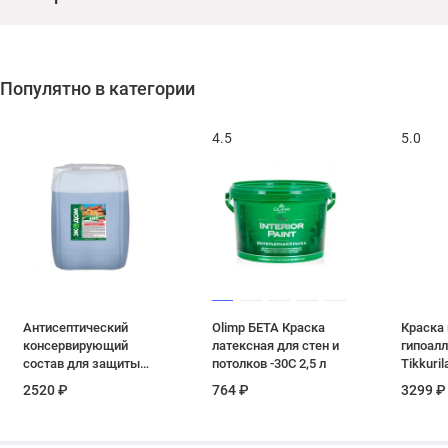
Популятно в категории
4.5
5.0
Антисептический
Olimp БЕТА Краска
Краска 
консервирующий
латексная для стен и
гипоалл
состав для защиты
потолков -30С 2,5 л
Tikkuril
древесины
матовая
2520 ₽
764 ₽
3299 ₽
фисташковый
Экодом Биопроф 20 кг