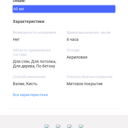
Объём:
60 мл
Характеристики
Возможность колеровки
Время высыхания, часов
Нет
4 часа
Область применения
Основа
состава
Акриловая
Для стен, Для потолка,
Для дерева, По бетону
Способ нанесения
Степень блеска покрытия
Валик, Кисть
Матовое покрытие
Все характеристики