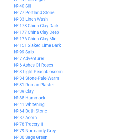
№ 40 Silt
№ 77 Portland Stone
№ 33 Linen Wash
№ 178 China Clay Dark
№ 177 China Clay Deep
№ 176 China Clay Mid
№ 151 Slaked Lime Dark
№ 99 Salix
№ 7 Adventurer
№ 6 Ashes Of Roses
№ 3 Light Peachblossom
№ 34 Stone-Pale-Warm
№ 31 Roman Plaster
№ 39 Clay
№ 38 Hammock
№ 41 Whitening
№ 64 Bath Stone
№ 87 Acorn
№ 78 Tracery II
№ 79 Normandy Grey
№ 80 Sage Green