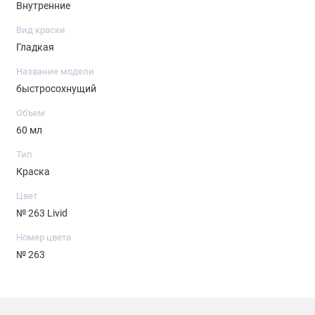
Внутренние
Вид краски
Гладкая
Название модели
быстросохнущий
Объем
60 мл
Тип
Краска
Цвет
№ 263 Livid
Номер цвета
№ 263