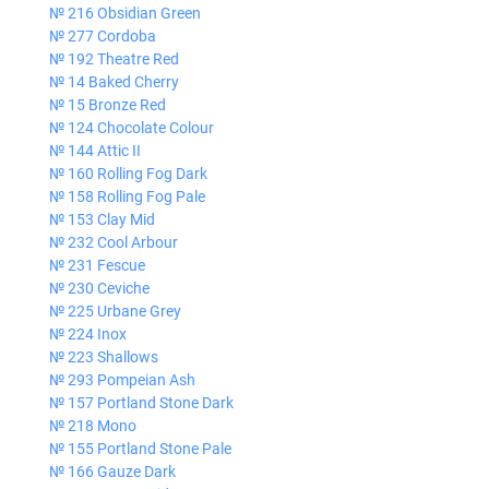
№ 216 Obsidian Green
№ 277 Cordoba
№ 192 Theatre Red
№ 14 Baked Cherry
№ 15 Bronze Red
№ 124 Chocolate Colour
№ 144 Attic II
№ 160 Rolling Fog Dark
№ 158 Rolling Fog Pale
№ 153 Clay Mid
№ 232 Cool Arbour
№ 231 Fescue
№ 230 Ceviche
№ 225 Urbane Grey
№ 224 Inox
№ 223 Shallows
№ 293 Pompeian Ash
№ 157 Portland Stone Dark
№ 218 Mono
№ 155 Portland Stone Pale
№ 166 Gauze Dark