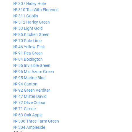
№ 307 Hidey Hole
№ 310 Tea With Florence
№ 311 Goblin
№ 312 Harley Green
№ 53 Light Gold
№ 85 Kitchen Green
№ 70 Pale Lime
№ 46 Yellow-Pink
№ 91 Pea Green
№ 84 Boxington
№ 56 Invisible Green
№ 96 Mid Azure Green
№ 95 Marine Blue
№ 94 Canton
№ 92 Green Verditer
№ 47 Mister David
№ 72 Olive Colour
№ 71 Citrine
№ 63 Oak Apple
№ 306 Three Farm Green
№ 304 Ambleside