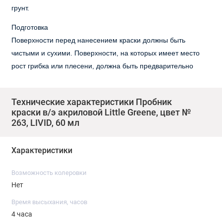
грунт.
Подготовка
Поверхности перед нанесением краски должны быть
чистыми и сухими. Поверхности, на которых имеет место
рост грибка или плесени, должна быть предварительно
обработана фунгицидным раствором. Мелящиеся
поверхности фасадов должны быть предварительно
Технические характеристики Пробник
обработаны стабилизационным составом. Поверхности,
краски в/э акриловой Little Greene, цвет №
ранее крашеные эмалями, должны быть обработаны
263, LIVID, 60 мл
абразивным материалом для лучшей адгезии и
прогрунтованы.
Характеристики
Информация по нанесению
Возможность колеровки
Хорошо размешайте краску. Краска готова для нанесения
Нет
кистью, валиком или безвоздушным распылителем. На
пористых поверхностях добавьте 5% воды. На очень
Время высыхания, часов
4 часа
пористых поверхностях для лучшего проникновения в