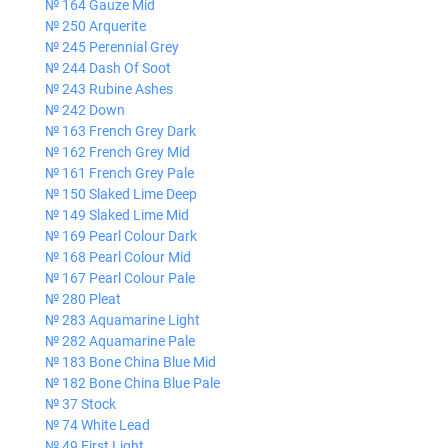
№ 164 Gauze Mid
№ 250 Arquerite
№ 245 Perennial Grey
№ 244 Dash Of Soot
№ 243 Rubine Ashes
№ 242 Down
№ 163 French Grey Dark
№ 162 French Grey Mid
№ 161 French Grey Pale
№ 150 Slaked Lime Deep
№ 149 Slaked Lime Mid
№ 169 Pearl Colour Dark
№ 168 Pearl Colour Mid
№ 167 Pearl Colour Pale
№ 280 Pleat
№ 283 Aquamarine Light
№ 282 Aquamarine Pale
№ 183 Bone China Blue Mid
№ 182 Bone China Blue Pale
№ 37 Stock
№ 74 White Lead
№ 49 First Light