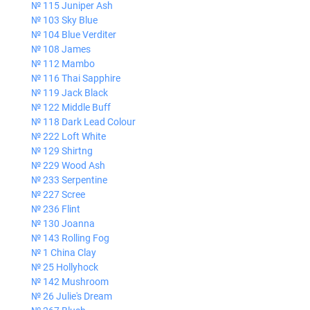
№ 115 Juniper Ash
№ 103 Sky Blue
№ 104 Blue Verditer
№ 108 James
№ 112 Mambo
№ 116 Thai Sapphire
№ 119 Jack Black
№ 122 Middle Buff
№ 118 Dark Lead Colour
№ 222 Loft White
№ 129 Shirtng
№ 229 Wood Ash
№ 233 Serpentine
№ 227 Scree
№ 236 Flint
№ 130 Joanna
№ 143 Rolling Fog
№ 1 China Clay
№ 25 Hollyhock
№ 142 Mushroom
№ 26 Julie's Dream