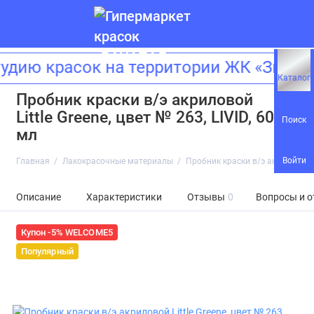
ю красок на территории ЖК «Зиларт»
Каталог
Пробник краски в/э акриловой
Little Greene, цвет № 263, LIVID, 60
Поиск
мл
Войти
Главная
Лакокрасочные материалы
Пробник краски в/э акриловой Lit
Описание
Характеристики
Отзывы
0
Вопросы и о
Купон -5% WELCOME5
Популярный