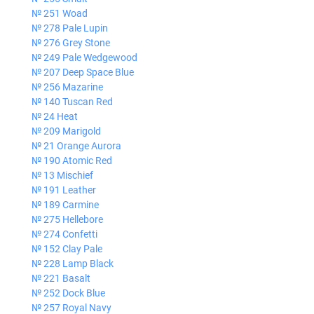
№ 251 Woad
№ 278 Pale Lupin
№ 276 Grey Stone
№ 249 Pale Wedgewood
№ 207 Deep Space Blue
№ 256 Mazarine
№ 140 Tuscan Red
№ 24 Heat
№ 209 Marigold
№ 21 Orange Aurora
№ 190 Atomic Red
№ 13 Mischief
№ 191 Leather
№ 189 Carmine
№ 275 Hellebore
№ 274 Confetti
№ 152 Clay Pale
№ 228 Lamp Black
№ 221 Basalt
№ 252 Dock Blue
№ 257 Royal Navy