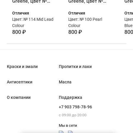
Greene, цвет №
Greene, цвет №
Gre
114, MID LEAD
100, PEARL
101
Отличия
Отличия
Отл
COLOUR, 60 мл
COLOUR, 60 мл
BLU
Цвет: № 114 Mid Lead
Цвет: № 100 Pearl
Цвет
Colour
Colour
Blue
800 ₽
800 ₽
800
Краски и эмали
Пропитки и лаки
Антисептики
Масла
О компании
Поддержка
+7 903 798-78-96
с 09:00 до 20:00
Мы в сети