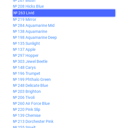
№ 267 Blush
№ 208 Hicks Blue
№ 263 Livid
№ 219 Mirror
№ 284 Aquamarine Mid
№ 138 Aquamarine
№ 198 Aquamarine Deep
№ 135 Sunlight
№ 137 Apple
№ 297 Hopper
№ 303 Jewel Beetle
№ 148 Carys
№ 196 Trumpet
№ 199 Phthalo Green
№ 248 Delicate Blue
№ 203 Brighton
№ 206 Tivoli
№ 260 Air Force Blue
№ 220 Pink Slip
№ 139 Chemise
№ 213 Dorchester Pink
№ 255 Smalt