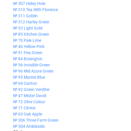
№ 307 Hidey Hole
№ 310 Tea With Florence
№ 311 Goblin
№ 312 Harley Green
№ 53 Light Gold
№ 85 Kitchen Green
№ 70 Pale Lime
№ 46 Yellow-Pink
№ 91 Pea Green
№ 84 Boxington
№ 56 Invisible Green
№ 96 Mid Azure Green
№ 95 Marine Blue
№ 94 Canton
№ 92 Green Verditer
№ 47 Mister David
№ 72 Olive Colour
№ 71 Citrine
№ 63 Oak Apple
№ 306 Three Farm Green
№ 304 Ambleside