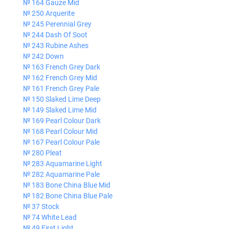
№ 164 Gauze Mid
№ 250 Arquerite
№ 245 Perennial Grey
№ 244 Dash Of Soot
№ 243 Rubine Ashes
№ 242 Down
№ 163 French Grey Dark
№ 162 French Grey Mid
№ 161 French Grey Pale
№ 150 Slaked Lime Deep
№ 149 Slaked Lime Mid
№ 169 Pearl Colour Dark
№ 168 Pearl Colour Mid
№ 167 Pearl Colour Pale
№ 280 Pleat
№ 283 Aquamarine Light
№ 282 Aquamarine Pale
№ 183 Bone China Blue Mid
№ 182 Bone China Blue Pale
№ 37 Stock
№ 74 White Lead
№ 49 First Light