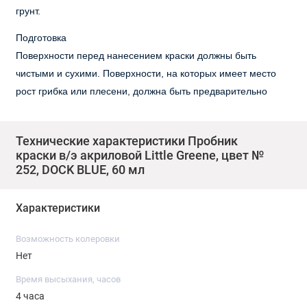
грунт.
Подготовка
Поверхности перед нанесением краски должны быть
чистыми и сухими. Поверхности, на которых имеет место
рост грибка или плесени, должна быть предварительно
обработана фунгицидным раствором. Мелящиеся
поверхности фасадов должны быть предварительно
Технические характеристики Пробник
обработаны стабилизационным составом. Поверхности,
краски в/э акриловой Little Greene, цвет №
ранее крашеные эмалями, должны быть обработаны
252, DOCK BLUE, 60 мл
абразивным материалом для лучшей адгезии и
прогрунтованы.
Характеристики
Информация по нанесению
Возможность колеровки
Хорошо размешайте краску. Краска готова для нанесения
Нет
кистью, валиком или безвоздушным распылителем. На
пористых поверхностях добавьте 5% воды. На очень
Время высыхания, часов
4 часа
пористых поверхностях для лучшего проникновения в