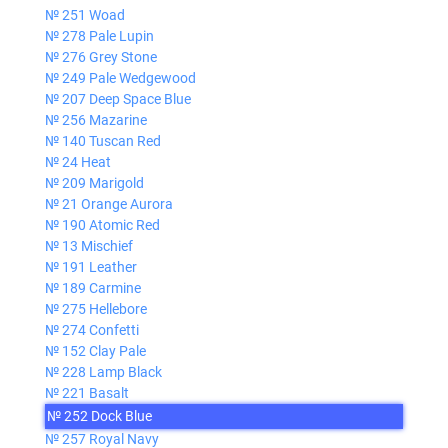
№ 251 Woad
№ 278 Pale Lupin
№ 276 Grey Stone
№ 249 Pale Wedgewood
№ 207 Deep Space Blue
№ 256 Mazarine
№ 140 Tuscan Red
№ 24 Heat
№ 209 Marigold
№ 21 Orange Aurora
№ 190 Atomic Red
№ 13 Mischief
№ 191 Leather
№ 189 Carmine
№ 275 Hellebore
№ 274 Confetti
№ 152 Clay Pale
№ 228 Lamp Black
№ 221 Basalt
№ 252 Dock Blue
№ 257 Royal Navy