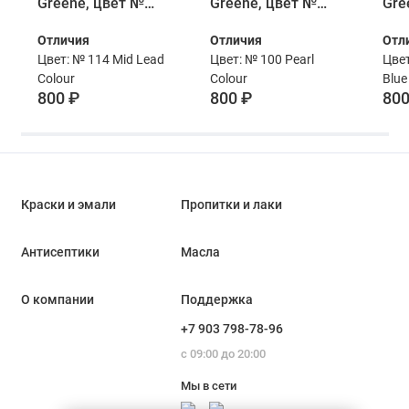
Greene, цвет №
Greene, цвет №
Gre
114, MID LEAD
100, PEARL
101
Отличия
Отличия
Отл
COLOUR, 60 мл
COLOUR, 60 мл
BLU
Цвет: № 114 Mid Lead
Цвет: № 100 Pearl
Цвет
Colour
Colour
Blue
800 ₽
800 ₽
800
Краски и эмали
Пропитки и лаки
Антисептики
Масла
О компании
Поддержка
+7 903 798-78-96
с 09:00 до 20:00
Мы в сети