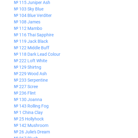
№ 115 Juniper Ash
№ 103 Sky Blue
№ 104 Blue Verditer
№ 108 James
№ 112 Mambo
№ 116 Thai Sapphire
№ 119 Jack Black
№ 122 Middle Buff
№ 118 Dark Lead Colour
№ 222 Loft White
№ 129 Shirtng
№ 229 Wood Ash
№ 233 Serpentine
№ 227 Scree
№ 236 Flint
№ 130 Joanna
№ 143 Rolling Fog
№ 1 China Clay
№ 25 Hollyhock
№ 142 Mushroom
№ 26 Julie's Dream