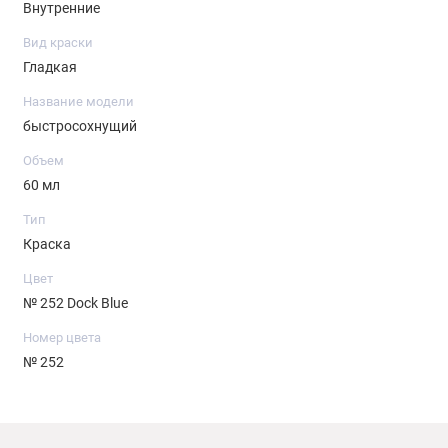
Внутренние
Вид краски
Гладкая
Название модели
быстросохнущий
Объем
60 мл
Тип
Краска
Цвет
№ 252 Dock Blue
Номер цвета
№ 252