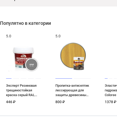
Популятно в категории
5.0
5.0
Эксперт Резиновая
Пропитка-антисептик
Эласти
трещиностойкая
лессирующая для
гидроиз
краска серый RAL
защиты древесины
Coloree 
7005 0,9 л
Dufa Wood Lazur цвет
446 ₽
800 ₽
1378 ₽
сосна 0,9 кг.