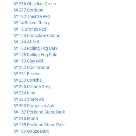
№ 216 Obsidian Green
№ 277 Cordoba
№ 192 Theatre Red
№ 14 Baked Cherry
№ 15 Bronze Red
№ 124 Chocolate Colour
№ 144 Attic II
№ 160 Rolling Fog Dark
№ 158 Rolling Fog Pale
№ 153 Clay Mid
№ 232 Cool Arbour
№ 231 Fescue
№ 230 Ceviche
№ 225 Urbane Grey
№ 224 Inox
№ 223 Shallows
№ 293 Pompeian Ash
№ 157 Portland Stone Dark
№ 218 Mono
№ 155 Portland Stone Pale
№ 166 Gauze Dark