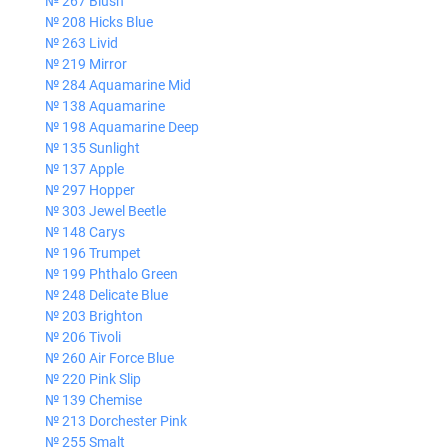
№ 267 Blush
№ 208 Hicks Blue
№ 263 Livid
№ 219 Mirror
№ 284 Aquamarine Mid
№ 138 Aquamarine
№ 198 Aquamarine Deep
№ 135 Sunlight
№ 137 Apple
№ 297 Hopper
№ 303 Jewel Beetle
№ 148 Carys
№ 196 Trumpet
№ 199 Phthalo Green
№ 248 Delicate Blue
№ 203 Brighton
№ 206 Tivoli
№ 260 Air Force Blue
№ 220 Pink Slip
№ 139 Chemise
№ 213 Dorchester Pink
№ 255 Smalt