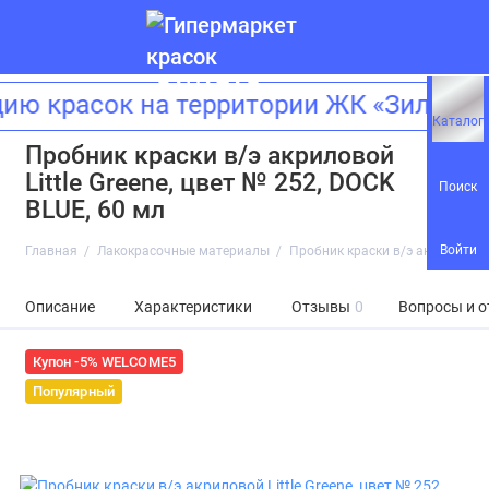
 красок на территории ЖК «Зиларт»!
Каталог
Пробник краски в/э акриловой
Little Greene, цвет № 252, DOCK
Поиск
BLUE, 60 мл
Войти
Главная
Лакокрасочные материалы
Пробник краски в/э акриловой Li
Описание
Характеристики
Отзывы
0
Вопросы и о
Купон -5% WELCOME5
Популярный