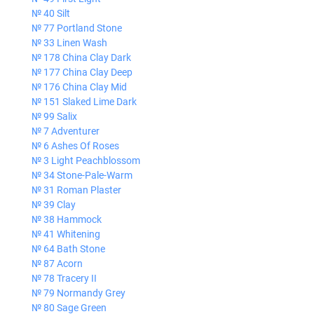
№ 40 Silt
№ 77 Portland Stone
№ 33 Linen Wash
№ 178 China Clay Dark
№ 177 China Clay Deep
№ 176 China Clay Mid
№ 151 Slaked Lime Dark
№ 99 Salix
№ 7 Adventurer
№ 6 Ashes Of Roses
№ 3 Light Peachblossom
№ 34 Stone-Pale-Warm
№ 31 Roman Plaster
№ 39 Clay
№ 38 Hammock
№ 41 Whitening
№ 64 Bath Stone
№ 87 Acorn
№ 78 Tracery II
№ 79 Normandy Grey
№ 80 Sage Green