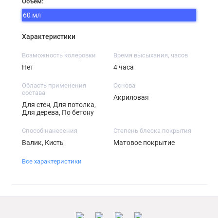
Объём:
60 мл
Характеристики
Возможность колеровки
Время высыхания, часов
Нет
4 часа
Область применения
Основа
состава
Акриловая
Для стен, Для потолка,
Для дерева, По бетону
Способ нанесения
Степень блеска покрытия
Валик, Кисть
Матовое покрытие
Все характеристики