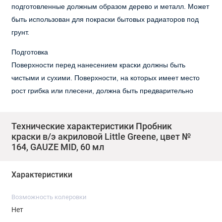
подготовленные должным образом дерево и металл. Может
быть использован для покраски бытовых радиаторов под
грунт.
Подготовка
Поверхности перед нанесением краски должны быть
чистыми и сухими. Поверхности, на которых имеет место
рост грибка или плесени, должна быть предварительно
обработана фунгицидным раствором. Мелящиеся
поверхности фасадов должны быть предварительно
Технические характеристики Пробник
обработаны стабилизационным составом. Поверхности,
краски в/э акриловой Little Greene, цвет №
ранее крашеные эмалями, должны быть обработаны
164, GAUZE MID, 60 мл
абразивным материалом для лучшей адгезии и
прогрунтованы.
Характеристики
Информация по нанесению
Возможность колеровки
Хорошо размешайте краску. Краска готова для нанесения
Нет
кистью, валиком или безвоздушным распылителем. На