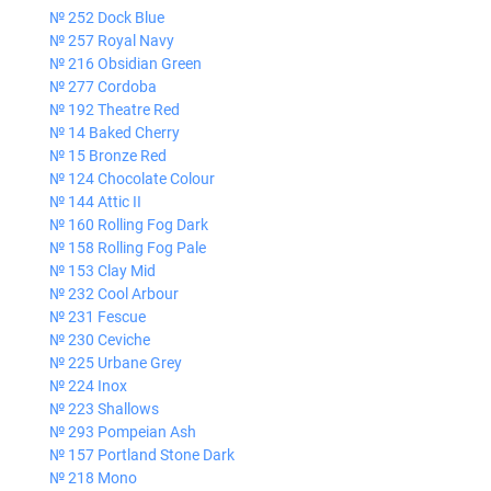
№ 252 Dock Blue
№ 257 Royal Navy
№ 216 Obsidian Green
№ 277 Cordoba
№ 192 Theatre Red
№ 14 Baked Cherry
№ 15 Bronze Red
№ 124 Chocolate Colour
№ 144 Attic II
№ 160 Rolling Fog Dark
№ 158 Rolling Fog Pale
№ 153 Clay Mid
№ 232 Cool Arbour
№ 231 Fescue
№ 230 Ceviche
№ 225 Urbane Grey
№ 224 Inox
№ 223 Shallows
№ 293 Pompeian Ash
№ 157 Portland Stone Dark
№ 218 Mono