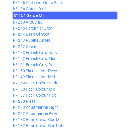
№ 155 Portland Stone Pale
№ 166 Gauze Dark
№ 164 Gauze Mid
№ 250 Arquerite
№ 245 Perennial Grey
№ 244 Dash Of Soot
№ 243 Rubine Ashes
№ 242 Down
№ 163 French Grey Dark
№ 162 French Grey Mid
№ 161 French Grey Pale
№ 150 Slaked Lime Deep
№ 149 Slaked Lime Mid
№ 169 Pearl Colour Dark
№ 168 Pearl Colour Mid
№ 167 Pearl Colour Pale
№ 280 Pleat
№ 283 Aquamarine Light
№ 282 Aquamarine Pale
№ 183 Bone China Blue Mid
№ 182 Bone China Blue Pale