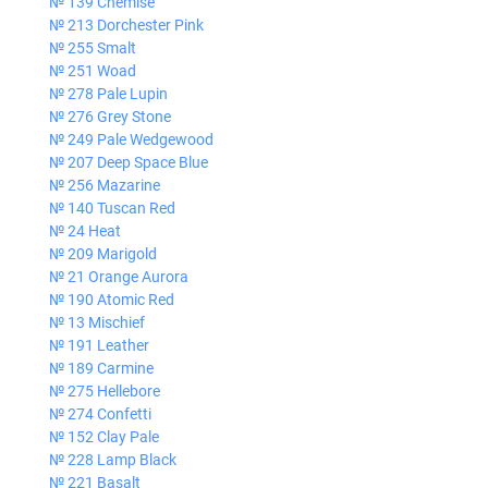
№ 139 Chemise
№ 213 Dorchester Pink
№ 255 Smalt
№ 251 Woad
№ 278 Pale Lupin
№ 276 Grey Stone
№ 249 Pale Wedgewood
№ 207 Deep Space Blue
№ 256 Mazarine
№ 140 Tuscan Red
№ 24 Heat
№ 209 Marigold
№ 21 Orange Aurora
№ 190 Atomic Red
№ 13 Mischief
№ 191 Leather
№ 189 Carmine
№ 275 Hellebore
№ 274 Confetti
№ 152 Clay Pale
№ 228 Lamp Black
№ 221 Basalt