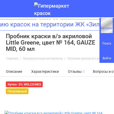
 красок на территории ЖК «Зиларт»!
Каталог
Пробник краски в/э акриловой
Little Greene, цвет № 164, GAUZE
Поиск
MID, 60 мл
Войти
Главная
Лакокрасочные материалы
Пробник краски в/э акриловой Li
Описание
Характеристики
Отзывы
0
Вопросы и о
Купон -5% WELCOME5
Популярный