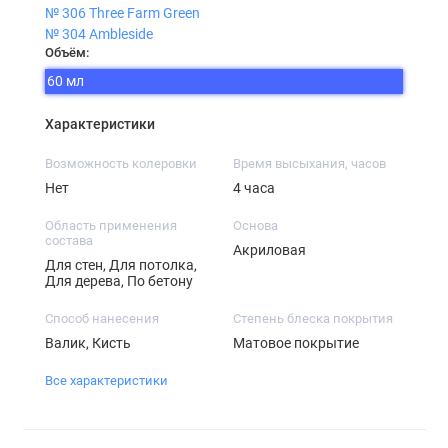
№ 306 Three Farm Green
№ 304 Ambleside
Объём:
60 мл
Характеристики
Возможность колеровки
Время высыхания, часов
Нет
4 часа
Область применения
Основа
состава
Акриловая
Для стен, Для потолка,
Для дерева, По бетону
Способ нанесения
Степень блеска покрытия
Валик, Кисть
Матовое покрытие
Все характеристики