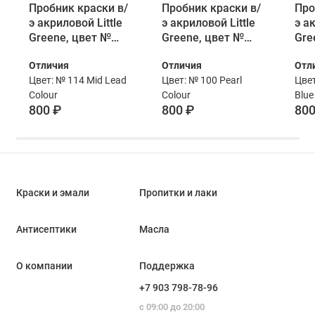
Пробник краски в/
Пробник краски в/
Про
э акриловой Little
э акриловой Little
э а
Greene, цвет №
Greene, цвет №
Gre
114, MID LEAD
100, PEARL
101
Отличия
Отличия
Отл
COLOUR, 60 мл
COLOUR, 60 мл
BLU
Цвет: № 114 Mid Lead
Цвет: № 100 Pearl
Цвет
Colour
Colour
Blue
800 ₽
800 ₽
800
Краски и эмали
Пропитки и лаки
Антисептики
Масла
О компании
Поддержка
+7 903 798-78-96
с 09:00 до 20:00