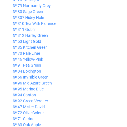
№ 79 Normandy Grey
№ 80 Sage Green
№ 307 Hidey Hole
№ 310 Tea With Florence
№ 311 Goblin
№ 312 Harley Green
№ 53 Light Gold
№ 85 Kitchen Green
№ 70 Pale Lime
№ 46 Yellow-Pink
№ 91 Pea Green
№ 84 Boxington
№ 56 Invisible Green
№ 96 Mid Azure Green
№ 95 Marine Blue
№ 94 Canton
№ 92 Green Verditer
№ 47 Mister David
№ 72 Olive Colour
№ 71 Citrine
№ 63 Oak Apple