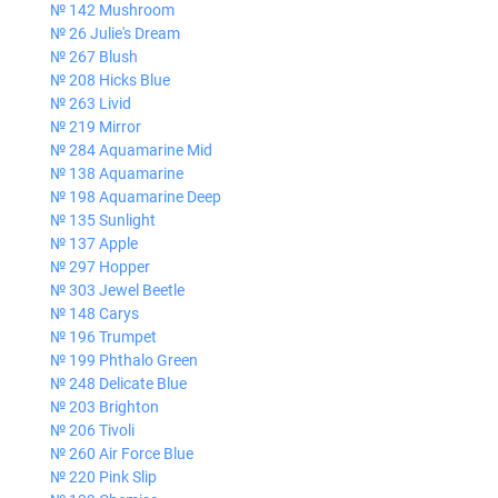
№ 142 Mushroom
№ 26 Julie's Dream
№ 267 Blush
№ 208 Hicks Blue
№ 263 Livid
№ 219 Mirror
№ 284 Aquamarine Mid
№ 138 Aquamarine
№ 198 Aquamarine Deep
№ 135 Sunlight
№ 137 Apple
№ 297 Hopper
№ 303 Jewel Beetle
№ 148 Carys
№ 196 Trumpet
№ 199 Phthalo Green
№ 248 Delicate Blue
№ 203 Brighton
№ 206 Tivoli
№ 260 Air Force Blue
№ 220 Pink Slip