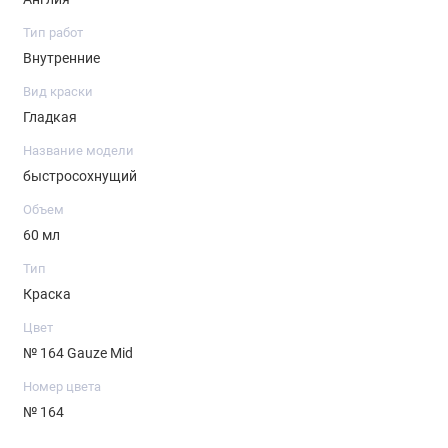
Тип работ
Внутренние
Вид краски
Гладкая
Название модели
быстросохнущий
Объем
60 мл
Тип
Краска
Цвет
№ 164 Gauze Mid
Номер цвета
№ 164