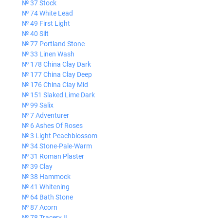
№ 37 Stock
№ 74 White Lead
№ 49 First Light
№ 40 Silt
№ 77 Portland Stone
№ 33 Linen Wash
№ 178 China Clay Dark
№ 177 China Clay Deep
№ 176 China Clay Mid
№ 151 Slaked Lime Dark
№ 99 Salix
№ 7 Adventurer
№ 6 Ashes Of Roses
№ 3 Light Peachblossom
№ 34 Stone-Pale-Warm
№ 31 Roman Plaster
№ 39 Clay
№ 38 Hammock
№ 41 Whitening
№ 64 Bath Stone
№ 87 Acorn
№ 78 Tracery II