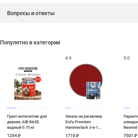
Вопросы и ответы
Популятно в категории
4.9
5.0
Грунт-антисептик для
Эмаль на ржавчину
Паркет
дерева JUB BASE
Dufa Premium
алкидн
водный 0.75 кг
Hammerlack 3-в-1
Neomid 
гладкая RAL 3005
глянцев
1254 ₽
1710 ₽
7501 ₽