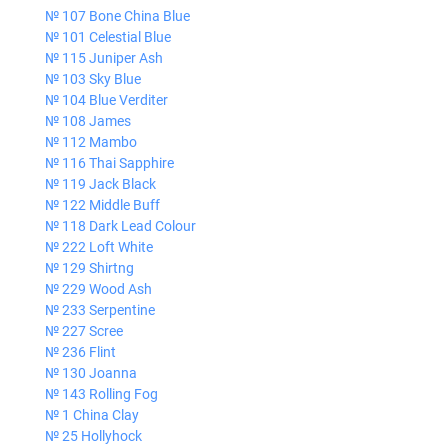
№ 107 Bone China Blue
№ 101 Celestial Blue
№ 115 Juniper Ash
№ 103 Sky Blue
№ 104 Blue Verditer
№ 108 James
№ 112 Mambo
№ 116 Thai Sapphire
№ 119 Jack Black
№ 122 Middle Buff
№ 118 Dark Lead Colour
№ 222 Loft White
№ 129 Shirtng
№ 229 Wood Ash
№ 233 Serpentine
№ 227 Scree
№ 236 Flint
№ 130 Joanna
№ 143 Rolling Fog
№ 1 China Clay
№ 25 Hollyhock