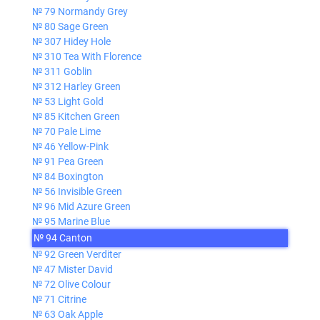
№ 79 Normandy Grey
№ 80 Sage Green
№ 307 Hidey Hole
№ 310 Tea With Florence
№ 311 Goblin
№ 312 Harley Green
№ 53 Light Gold
№ 85 Kitchen Green
№ 70 Pale Lime
№ 46 Yellow-Pink
№ 91 Pea Green
№ 84 Boxington
№ 56 Invisible Green
№ 96 Mid Azure Green
№ 95 Marine Blue
№ 94 Canton
№ 92 Green Verditer
№ 47 Mister David
№ 72 Olive Colour
№ 71 Citrine
№ 63 Oak Apple