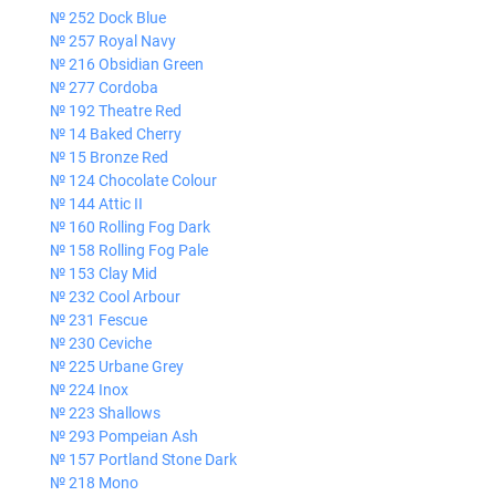
№ 252 Dock Blue
№ 257 Royal Navy
№ 216 Obsidian Green
№ 277 Cordoba
№ 192 Theatre Red
№ 14 Baked Cherry
№ 15 Bronze Red
№ 124 Chocolate Colour
№ 144 Attic II
№ 160 Rolling Fog Dark
№ 158 Rolling Fog Pale
№ 153 Clay Mid
№ 232 Cool Arbour
№ 231 Fescue
№ 230 Ceviche
№ 225 Urbane Grey
№ 224 Inox
№ 223 Shallows
№ 293 Pompeian Ash
№ 157 Portland Stone Dark
№ 218 Mono