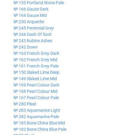
№ 155 Portland Stone Pale
№ 166 Gauze Dark
№ 164 Gauze Mid
№ 250 Arquerite
№ 245 Perennial Grey
№ 244 Dash Of Soot
№ 243 Rubine Ashes
№ 242 Down
№ 163 French Grey Dark
№ 162 French Grey Mid
№ 161 French Grey Pale
№ 150 Slaked Lime Deep
№ 149 Slaked Lime Mid
№ 169 Pearl Colour Dark
№ 168 Pearl Colour Mid
№ 167 Pearl Colour Pale
№ 280 Pleat
№ 283 Aquamarine Light
№ 282 Aquamarine Pale
№ 183 Bone China Blue Mid
№ 182 Bone China Blue Pale