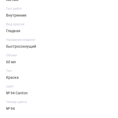
Тип работ
Внутренние
Вид краски
Гладкая
Название модели
быстросохнущий
Объем
60 мл
Тип
Краска
Цвет
№ 94 Canton
Номер цвета
№ 94