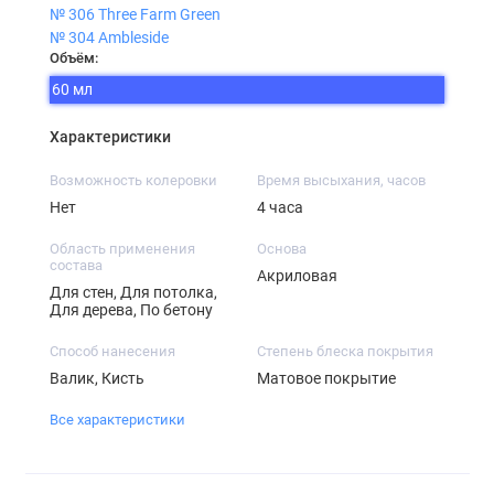
№ 306 Three Farm Green
№ 304 Ambleside
Объём:
60 мл
Характеристики
Возможность колеровки
Время высыхания, часов
Нет
4 часа
Область применения
Основа
состава
Акриловая
Для стен, Для потолка,
Для дерева, По бетону
Способ нанесения
Степень блеска покрытия
Валик, Кисть
Матовое покрытие
Все характеристики