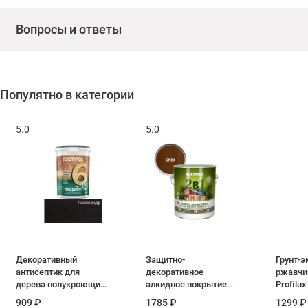
Вопросы и ответы
Популятно в категории
5.0
5.0
Декоративный
Защитно-
Грунт-э
антисептик для
декоративное
ржавчин
дерева полукроющий
алкидное покрытие
Profilu
Текстурол
для дерева Акватекс
синяя 1,
909 ₽
1785 ₽
1299 ₽