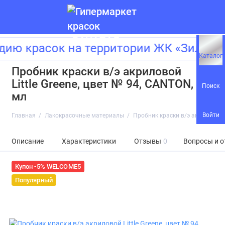
 красок на территории ЖК «Зиларт»!
Каталог
Пробник краски в/э акриловой
Little Greene, цвет № 94, CANTON, 60
Поиск
мл
Войти
Главная
Лакокрасочные материалы
Пробник краски в/э акриловой Li
Описание
Характеристики
Отзывы
0
Вопросы и о
Купон -5% WELCOME5
Популярный