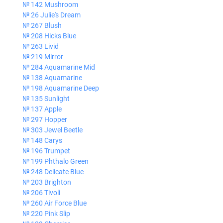
№ 142 Mushroom
№ 26 Julie's Dream
№ 267 Blush
№ 208 Hicks Blue
№ 263 Livid
№ 219 Mirror
№ 284 Aquamarine Mid
№ 138 Aquamarine
№ 198 Aquamarine Deep
№ 135 Sunlight
№ 137 Apple
№ 297 Hopper
№ 303 Jewel Beetle
№ 148 Carys
№ 196 Trumpet
№ 199 Phthalo Green
№ 248 Delicate Blue
№ 203 Brighton
№ 206 Tivoli
№ 260 Air Force Blue
№ 220 Pink Slip