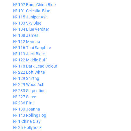
№ 107 Bone China Blue
№ 101 Celestial Blue
№ 115 Juniper Ash
№ 103 Sky Blue
№ 104 Blue Verditer
№ 108 James
№ 112 Mambo
№ 116 Thai Sapphire
№ 119 Jack Black
№ 122 Middle Buff
№ 118 Dark Lead Colour
№ 222 Loft White
№ 129 Shirtng
№ 229 Wood Ash
№ 233 Serpentine
№ 227 Scree
№ 236 Flint
№ 130 Joanna
№ 143 Rolling Fog
№ 1 China Clay
№ 25 Hollyhock