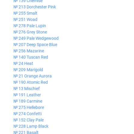
№ 139 Chemise
№ 213 Dorchester Pink
№ 255 Smalt
№ 251 Woad
№ 278 Pale Lupin
№ 276 Grey Stone
№ 249 Pale Wedgewood
№ 207 Deep Space Blue
№ 256 Mazarine
№ 140 Tuscan Red
№ 24 Heat
№ 209 Marigold
№ 21 Orange Aurora
№ 190 Atomic Red
№ 13 Mischief
№ 191 Leather
№ 189 Carmine
№ 275 Hellebore
№ 274 Confetti
№ 152 Clay Pale
№ 228 Lamp Black
№ 221 Basalt