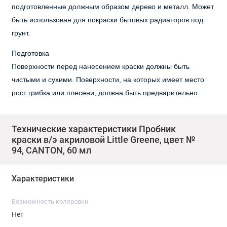
подготовленные должным образом дерево и металл. Может
быть использован для покраски бытовых радиаторов под
грунт.
Подготовка
Поверхности перед нанесением краски должны быть
чистыми и сухими. Поверхности, на которых имеет место
рост грибка или плесени, должна быть предварительно
обработана фунгицидным раствором. Мелящиеся
поверхности фасадов должны быть предварительно
Технические характеристики Пробник
обработаны стабилизационным составом. Поверхности,
краски в/э акриловой Little Greene, цвет №
ранее крашеные эмалями, должны быть обработаны
94, CANTON, 60 мл
абразивным материалом для лучшей адгезии и
прогрунтованы.
Характеристики
Информация по нанесению
Возможность колеровки
Хорошо размешайте краску. Краска готова для нанесения
Нет
кистью, валиком или безвоздушным распылителем. На