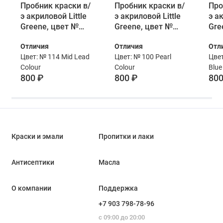
Пробник краски в/
Пробник краски в/
Про
э акриловой Little
э акриловой Little
э а
Greene, цвет №
Greene, цвет №
Gre
114, MID LEAD
100, PEARL
101
Отличия
Отличия
Отл
COLOUR, 60 мл
COLOUR, 60 мл
BLU
Цвет: № 114 Mid Lead
Цвет: № 100 Pearl
Цвет
Colour
Colour
Blue
800 ₽
800 ₽
800
Краски и эмали
Пропитки и лаки
Антисептики
Масла
О компании
Поддержка
+7 903 798-78-96
с 09:00 до 20:00