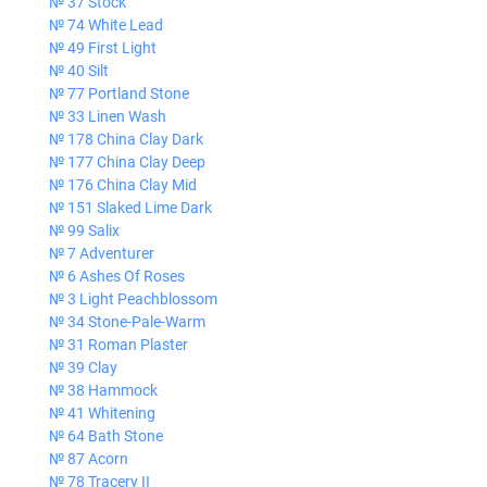
№ 37 Stock
№ 74 White Lead
№ 49 First Light
№ 40 Silt
№ 77 Portland Stone
№ 33 Linen Wash
№ 178 China Clay Dark
№ 177 China Clay Deep
№ 176 China Clay Mid
№ 151 Slaked Lime Dark
№ 99 Salix
№ 7 Adventurer
№ 6 Ashes Of Roses
№ 3 Light Peachblossom
№ 34 Stone-Pale-Warm
№ 31 Roman Plaster
№ 39 Clay
№ 38 Hammock
№ 41 Whitening
№ 64 Bath Stone
№ 87 Acorn
№ 78 Tracery II