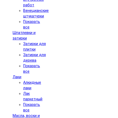
работ
Венецианские
штукатурки
Показать
все
Шпатлевки и
затирки
Затирки для
плитки
Затирки для
дерева
Показать
все
Лаки
Алкидные
лаки
Лак
паркетный
Показать
все
Масла, воски и