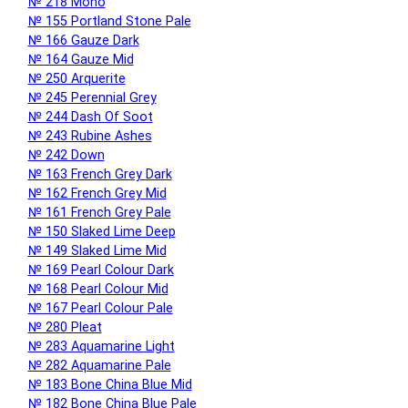
№ 218 Mono
№ 155 Portland Stone Pale
№ 166 Gauze Dark
№ 164 Gauze Mid
№ 250 Arquerite
№ 245 Perennial Grey
№ 244 Dash Of Soot
№ 243 Rubine Ashes
№ 242 Down
№ 163 French Grey Dark
№ 162 French Grey Mid
№ 161 French Grey Pale
№ 150 Slaked Lime Deep
№ 149 Slaked Lime Mid
№ 169 Pearl Colour Dark
№ 168 Pearl Colour Mid
№ 167 Pearl Colour Pale
№ 280 Pleat
№ 283 Aquamarine Light
№ 282 Aquamarine Pale
№ 183 Bone China Blue Mid
№ 182 Bone China Blue Pale