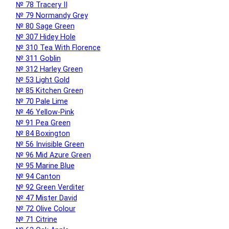
№ 78 Tracery II
№ 79 Normandy Grey
№ 80 Sage Green
№ 307 Hidey Hole
№ 310 Tea With Florence
№ 311 Goblin
№ 312 Harley Green
№ 53 Light Gold
№ 85 Kitchen Green
№ 70 Pale Lime
№ 46 Yellow-Pink
№ 91 Pea Green
№ 84 Boxington
№ 56 Invisible Green
№ 96 Mid Azure Green
№ 95 Marine Blue
№ 94 Canton
№ 92 Green Verditer
№ 47 Mister David
№ 72 Olive Colour
№ 71 Citrine