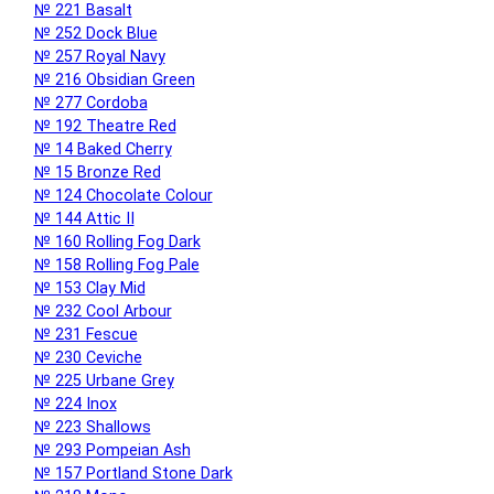
№ 221 Basalt
№ 252 Dock Blue
№ 257 Royal Navy
№ 216 Obsidian Green
№ 277 Cordoba
№ 192 Theatre Red
№ 14 Baked Cherry
№ 15 Bronze Red
№ 124 Chocolate Colour
№ 144 Attic II
№ 160 Rolling Fog Dark
№ 158 Rolling Fog Pale
№ 153 Clay Mid
№ 232 Cool Arbour
№ 231 Fescue
№ 230 Ceviche
№ 225 Urbane Grey
№ 224 Inox
№ 223 Shallows
№ 293 Pompeian Ash
№ 157 Portland Stone Dark