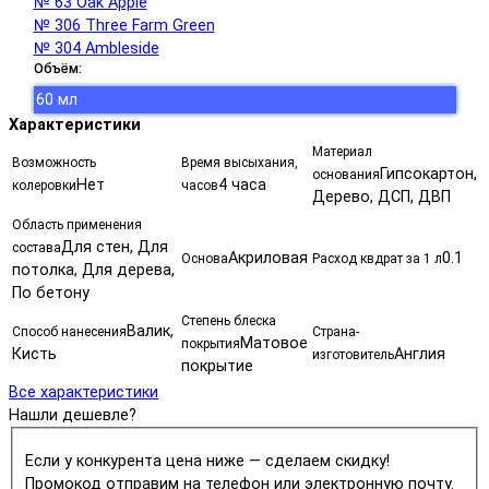
№ 63 Oak Apple
№ 306 Three Farm Green
№ 304 Ambleside
Объём:
60 мл
Характеристики
Материал
Возможность
Время высыхания,
Гипсокартон,
основания
Нет
4 часа
колеровки
часов
Дерево, ДСП, ДВП
Область применения
Для стен, Для
состава
Акриловая
0.1
Основа
Расход квдрат за 1 л
потолка, Для дерева,
По бетону
Степень блеска
Валик,
Способ нанесения
Страна-
Матовое
покрытия
Кисть
Англия
изготовитель
покрытие
Все характеристики
Нашли дешевле?
Если у конкурента цена ниже — сделаем скидку!
Промокод отправим на телефон или электронную почту.