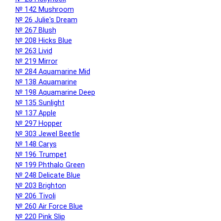
№ 142 Mushroom
№ 26 Julie's Dream
№ 267 Blush
№ 208 Hicks Blue
№ 263 Livid
№ 219 Mirror
№ 284 Aquamarine Mid
№ 138 Aquamarine
№ 198 Aquamarine Deep
№ 135 Sunlight
№ 137 Apple
№ 297 Hopper
№ 303 Jewel Beetle
№ 148 Carys
№ 196 Trumpet
№ 199 Phthalo Green
№ 248 Delicate Blue
№ 203 Brighton
№ 206 Tivoli
№ 260 Air Force Blue
№ 220 Pink Slip