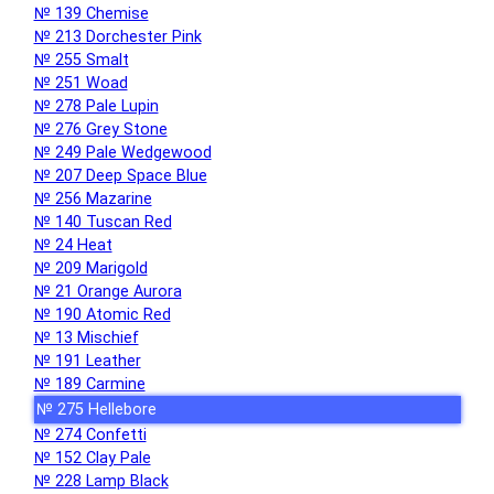
№ 139 Chemise
№ 213 Dorchester Pink
№ 255 Smalt
№ 251 Woad
№ 278 Pale Lupin
№ 276 Grey Stone
№ 249 Pale Wedgewood
№ 207 Deep Space Blue
№ 256 Mazarine
№ 140 Tuscan Red
№ 24 Heat
№ 209 Marigold
№ 21 Orange Aurora
№ 190 Atomic Red
№ 13 Mischief
№ 191 Leather
№ 189 Carmine
№ 275 Hellebore
№ 274 Confetti
№ 152 Clay Pale
№ 228 Lamp Black