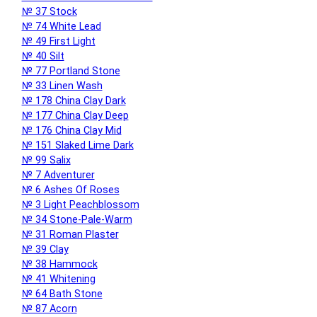
№ 37 Stock
№ 74 White Lead
№ 49 First Light
№ 40 Silt
№ 77 Portland Stone
№ 33 Linen Wash
№ 178 China Clay Dark
№ 177 China Clay Deep
№ 176 China Clay Mid
№ 151 Slaked Lime Dark
№ 99 Salix
№ 7 Adventurer
№ 6 Ashes Of Roses
№ 3 Light Peachblossom
№ 34 Stone-Pale-Warm
№ 31 Roman Plaster
№ 39 Clay
№ 38 Hammock
№ 41 Whitening
№ 64 Bath Stone
№ 87 Acorn