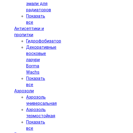
эмали для
радиаторов
Показать
все
Антисептики и
пропитки
Гидрофобизатор
Декоративные
восковые
лазури
Borma
Wachs
Показать
все
Аэрозоли
Аэрозоль
универсальная
Аэрозоль
термостойкая
Показать
все