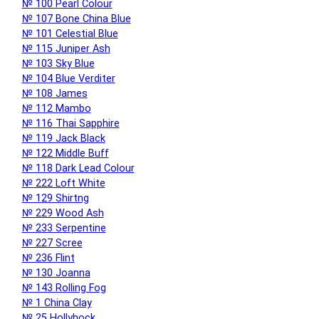
№ 100 Pearl Colour
№ 107 Bone China Blue
№ 101 Celestial Blue
№ 115 Juniper Ash
№ 103 Sky Blue
№ 104 Blue Verditer
№ 108 James
№ 112 Mambo
№ 116 Thai Sapphire
№ 119 Jack Black
№ 122 Middle Buff
№ 118 Dark Lead Colour
№ 222 Loft White
№ 129 Shirtng
№ 229 Wood Ash
№ 233 Serpentine
№ 227 Scree
№ 236 Flint
№ 130 Joanna
№ 143 Rolling Fog
№ 1 China Clay
№ 25 Hollyhock