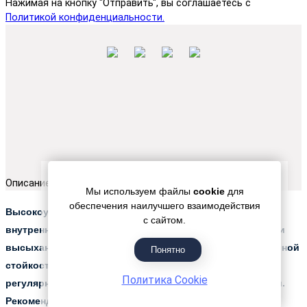
Нажимая на кнопку "Отправить", вы соглашаетесь с
Политикой конфиденциальности.
Описание
Мы используем файлы
cookie
для
обеспечения наилучшего взаимодействия
Высокоукрывистая чистая акриловая краска для
с сайтом.
внутренних работ. Сохнет с минимальным запахом и при
высыхании образуется твердая матовая пленка с отличной
Понятно
стойкостью к бытовому загрязнению. Противостоит
Политика Cookie
регулярному мытью без нарушения целостности пленки.
Рекомендуется для нанесения на стены в помещениях с