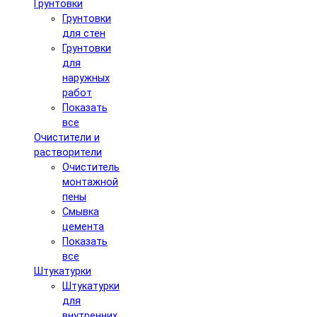
Грунтовки
Грунтовки
для стен
Грунтовки
для
наружных
работ
Показать
все
Очистители и
растворители
Очиститель
монтажной
пены
Смывка
цемента
Показать
все
Штукатурки
Штукатурки
для
внутренних