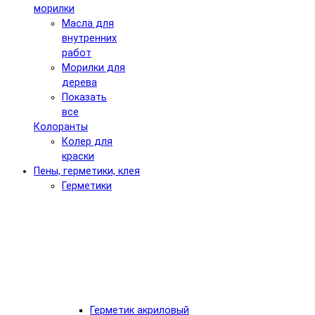
морилки
Масла для
внутренних
работ
Морилки для
дерева
Показать
все
Колоранты
Колер для
краски
Пены, герметики, клея
Герметики
Герметик акриловый