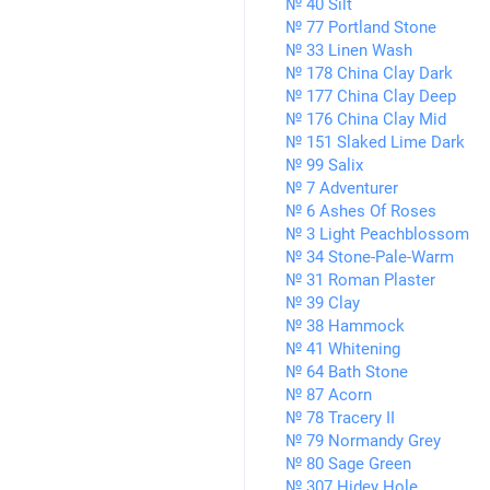
№ 40 Silt
№ 77 Portland Stone
№ 33 Linen Wash
№ 178 China Clay Dark
№ 177 China Clay Deep
№ 176 China Clay Mid
№ 151 Slaked Lime Dark
№ 99 Salix
№ 7 Adventurer
№ 6 Ashes Of Roses
№ 3 Light Peachblossom
№ 34 Stone-Pale-Warm
№ 31 Roman Plaster
№ 39 Clay
№ 38 Hammock
№ 41 Whitening
№ 64 Bath Stone
№ 87 Acorn
№ 78 Tracery II
№ 79 Normandy Grey
№ 80 Sage Green
№ 307 Hidey Hole