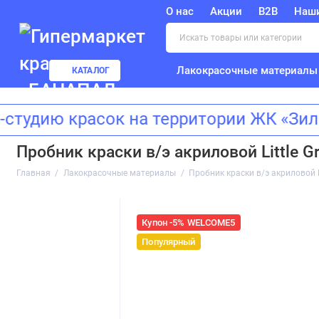
О нас
Акции
B2B
Наш
Лакокрасочные материалы
КАТАЛОГ
ю красок на территории ЖК «Зиларт
Пробник краски в/э акриловой Little G
Главная
Лакокрасочные материалы
Пробник краски в/э акриловой L
Купон -5% WELCOME5
Популярный