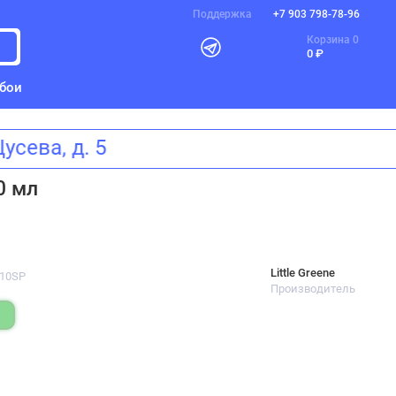
Поддержка
+7 903 798-78-96
Корзина
0
0 ₽
бои
 Щусева, д. 5
0 мл
Little Greene
310SP
Производитель