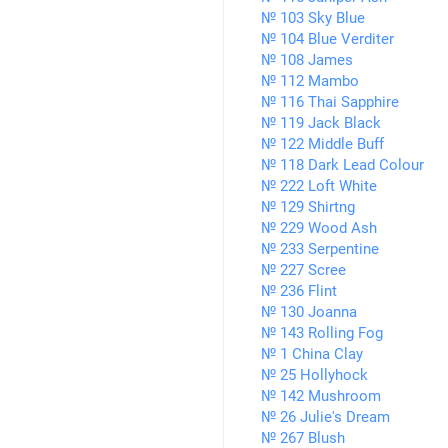
№ 103 Sky Blue
№ 104 Blue Verditer
№ 108 James
№ 112 Mambo
№ 116 Thai Sapphire
№ 119 Jack Black
№ 122 Middle Buff
№ 118 Dark Lead Colour
№ 222 Loft White
№ 129 Shirtng
№ 229 Wood Ash
№ 233 Serpentine
№ 227 Scree
№ 236 Flint
№ 130 Joanna
№ 143 Rolling Fog
№ 1 China Clay
№ 25 Hollyhock
№ 142 Mushroom
№ 26 Julie's Dream
№ 267 Blush