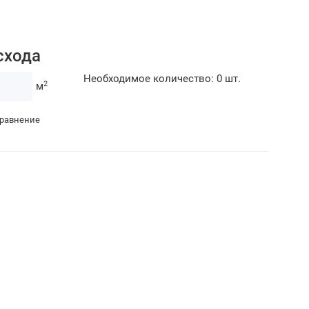
схода
Необходимое количество:
0
шт.
2
м
сравнение