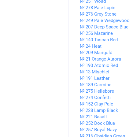
№ 251 Woad
№ 278 Pale Lupin
№ 276 Grey Stone
№ 249 Pale Wedgewood
№ 207 Deep Space Blue
№ 256 Mazarine
№ 140 Tuscan Red
№ 24 Heat
№ 209 Marigold
№ 21 Orange Aurora
№ 190 Atomic Red
№ 13 Mischief
№ 191 Leather
№ 189 Carmine
№ 275 Hellebore
№ 274 Confetti
№ 152 Clay Pale
№ 228 Lamp Black
№ 221 Basalt
№ 252 Dock Blue
№ 257 Royal Navy
№ 216 Obsidian Green