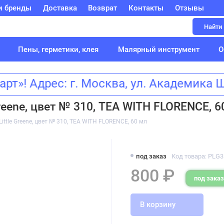
и бренды
Доставка
Возврат
Контакты
Отзывы
Найти
Пены, герметики, клея
Малярный инструмент
О
»! Адрес: г. Москва, ул. Академика
reene, цвет № 310, TEA WITH FLORENCE, 6
ittle Greene, цвет № 310, TEA WITH FLORENCE, 60 мл
под заказ
Код товара: PLG
800 ₽
под заказ
В корзину